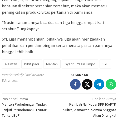
bantuan di sektor pertanian tersebut, maka akan memacu
peningkatan produktivitas pertanian di bumi anoa.
“Musim tanamannya bisa dua dan tiga hingga empat kali
setahun,” ungkapnya.
SYL juga menambahkan, pihaknya juga akan mengadakan
pelatihan dan pendampingan serta menata pascah panennya
hingga lebih baik.
Alsintan
bibit padi
Mentan
Syahrul Yasin Limpo
SYL
Penulis: sukrijal dwi aryanto
SEBARKAN
Editor: kas
Navigasi
Pos sebelumnya
Pos berikutnya
Menteri Perhubungan Tindak
Kembali Nahkodai DPP IKAPTK
pos
Lanjuti Permohonan PT VDNIP
Sultra, Asmawat : Semua Anggota
Terkait BUP
Akan Dirangkul