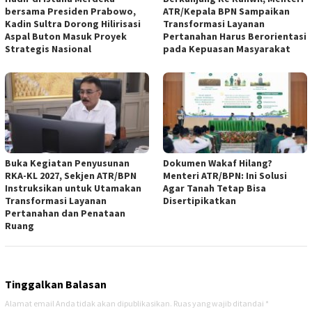
bersama Presiden Prabowo,
ATR/Kepala BPN Sampaikan
Kadin Sultra Dorong Hilirisasi
Transformasi Layanan
Aspal Buton Masuk Proyek
Pertanahan Harus Berorientasi
Strategis Nasional
pada Kepuasan Masyarakat
Buka Kegiatan Penyusunan
Dokumen Wakaf Hilang?
RKA-KL 2027, Sekjen ATR/BPN
Menteri ATR/BPN: Ini Solusi
Instruksikan untuk Utamakan
Agar Tanah Tetap Bisa
Transformasi Layanan
Disertipikatkan
Pertanahan dan Penataan
Ruang
Tinggalkan Balasan
Alamat email Anda tidak akan dipublikasikan.
Ruas yang wajib ditandai
*