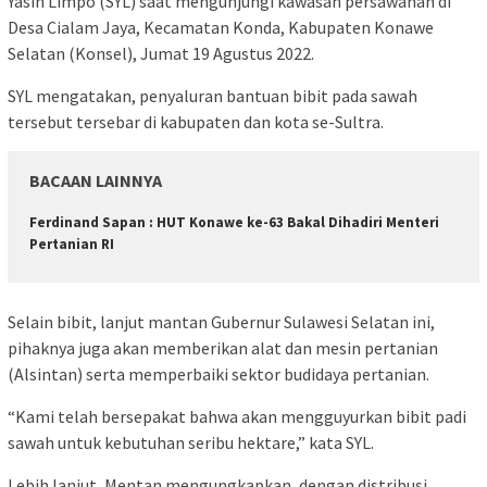
Yasin Limpo (SYL) saat mengunjungi kawasan persawahan di
Desa Cialam Jaya, Kecamatan Konda, Kabupaten Konawe
Selatan (Konsel), Jumat 19 Agustus 2022.
SYL mengatakan, penyaluran bantuan bibit pada sawah
tersebut tersebar di kabupaten dan kota se-Sultra.
BACAAN LAINNYA
Ferdinand Sapan : HUT Konawe ke-63 Bakal Dihadiri Menteri
Pertanian RI
Selain bibit, lanjut mantan Gubernur Sulawesi Selatan ini,
pihaknya juga akan memberikan alat dan mesin pertanian
(Alsintan) serta memperbaiki sektor budidaya pertanian.
“Kami telah bersepakat bahwa akan mengguyurkan bibit padi
sawah untuk kebutuhan seribu hektare,” kata SYL.
Lebih lanjut, Mentan mengungkapkan, dengan distribusi