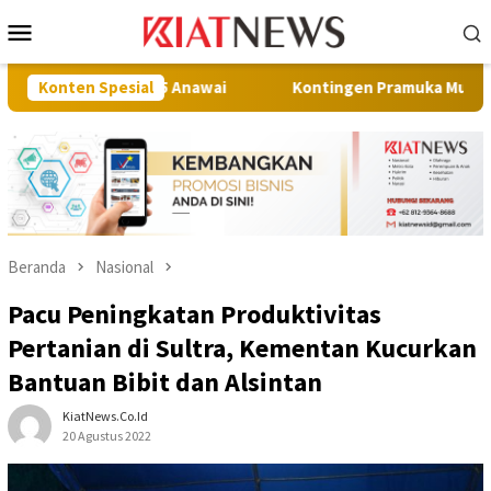
Loncat
Menu
ke
Mobile
konten
RW 05 Anawai
Konten Spesial
Kontingen Pramuka Muna Berangkat ke Jamn
Beranda
Nasional
Pacu Peningkatan Produktivitas
Pertanian di Sultra, Kementan Kucurkan
Bantuan Bibit dan Alsintan
KiatNews.co.id
20 Agustus 2022