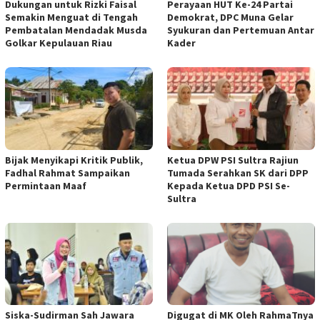
Dukungan untuk Rizki Faisal
Perayaan HUT Ke-24 Partai
Semakin Menguat di Tengah
Demokrat, DPC Muna Gelar
Pembatalan Mendadak Musda
Syukuran dan Pertemuan Antar
Golkar Kepulauan Riau
Kader
Bijak Menyikapi Kritik Publik,
Ketua DPW PSI Sultra Rajiun
Fadhal Rahmat Sampaikan
Tumada Serahkan SK dari DPP
Permintaan Maaf
Kepada Ketua DPD PSI Se-
Sultra
Siska-Sudirman Sah Jawara
Digugat di MK Oleh RahmaTnya