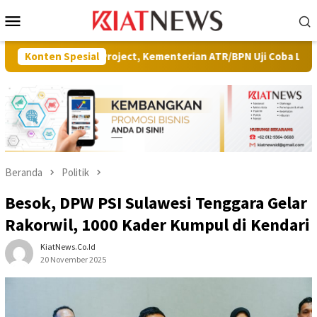
Loncat
Menu
ke
Mobile
konten
ilot Project, Kementerian ATR/BPN Uji Coba Layanan Peralihan Ha
Konten Spesial
Beranda
Politik
Besok, DPW PSI Sulawesi Tenggara Gelar
Rakorwil, 1000 Kader Kumpul di Kendari
KiatNews.co.id
20 November 2025