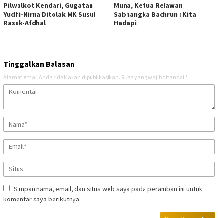
Pilwalkot Kendari, Gugatan
Muna, Ketua Relawan
Yudhi-Nirna Ditolak MK Susul
Sabhangka Bachrun : Kita
Rasak-Afdhal
Hadapi
Tinggalkan Balasan
Alamat email Anda tidak akan dipublikasikan.
Ruas yang wajib ditandai
*
Simpan nama, email, dan situs web saya pada peramban ini untuk
komentar saya berikutnya.