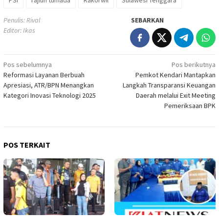
Penulis: Rival
SEBARKAN
Editor: Ikas
Navigasi
Pos sebelumnya
Pos berikutnya
Reformasi Layanan Berbuah
Pemkot Kendari Mantapkan
pos
Apresiasi, ATR/BPN Menangkan
Langkah Transparansi Keuangan
Kategori Inovasi Teknologi 2025
Daerah melalui Exit Meeting
Pemeriksaan BPK
POS TERKAIT