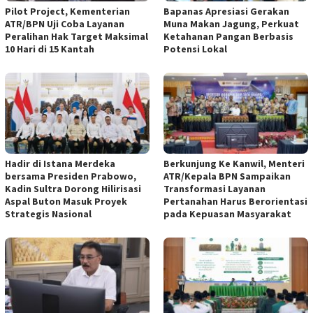
Pilot Project, Kementerian
Bapanas Apresiasi Gerakan
ATR/BPN Uji Coba Layanan
Muna Makan Jagung, Perkuat
Peralihan Hak Target Maksimal
Ketahanan Pangan Berbasis
10 Hari di 15 Kantah
Potensi Lokal
Hadir di Istana Merdeka
Berkunjung Ke Kanwil, Menteri
bersama Presiden Prabowo,
ATR/Kepala BPN Sampaikan
Kadin Sultra Dorong Hilirisasi
Transformasi Layanan
Aspal Buton Masuk Proyek
Pertanahan Harus Berorientasi
Strategis Nasional
pada Kepuasan Masyarakat