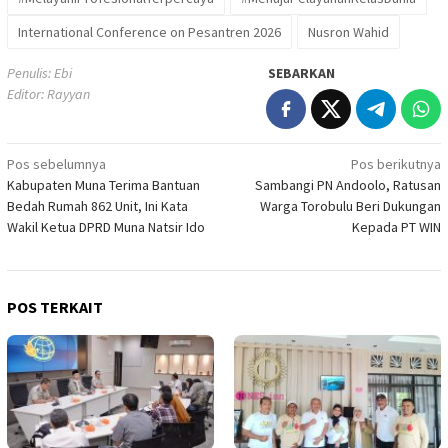
International Conference on Pesantren 2026
Nusron Wahid
Penulis: Ebi
SEBARKAN
Editor: Rayyan
Navigasi
Pos sebelumnya
Pos berikutnya
Kabupaten Muna Terima Bantuan
‎Sambangi PN Andoolo, Ratusan
pos
Bedah Rumah 862 Unit, Ini Kata
Warga Torobulu Beri Dukungan
Wakil Ketua DPRD Muna Natsir Ido
Kepada PT WIN
POS TERKAIT