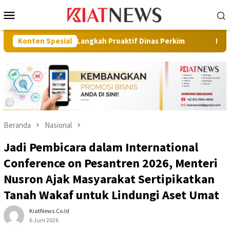
Loncat
Menu
ke
Mobile
konten
asi Langkah Proaktif Dinas Perkim
Konten Spesial
Pilot Project, Kement
Beranda
Nasional
Jadi Pembicara dalam International
Conference on Pesantren 2026, Menteri
Nusron Ajak Masyarakat Sertipikatkan
Tanah Wakaf untuk Lindungi Aset Umat
KiatNews.co.id
6 Juni 2026