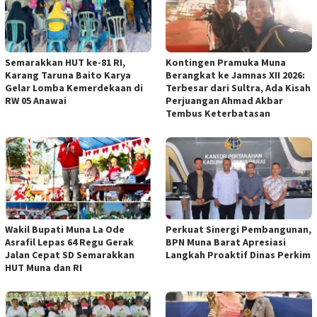
Semarakkan HUT ke-81 RI,
Kontingen Pramuka Muna
Karang Taruna Baito Karya
Berangkat ke Jamnas XII 2026:
Gelar Lomba Kemerdekaan di
Terbesar dari Sultra, Ada Kisah
RW 05 Anawai
Perjuangan Ahmad Akbar
Tembus Keterbatasan
Wakil Bupati Muna La Ode
Perkuat Sinergi Pembangunan,
Asrafil Lepas 64 Regu Gerak
BPN Muna Barat Apresiasi
Jalan Cepat SD Semarakkan
Langkah Proaktif Dinas Perkim
HUT Muna dan RI