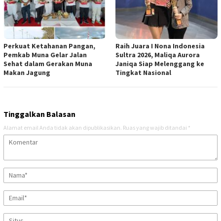
Perkuat Ketahanan Pangan,
Raih Juara I Nona Indonesia
Pemkab Muna Gelar Jalan
Sultra 2026, Maliqa Aurora
Sehat dalam Gerakan Muna
Janiqa Siap Melenggang ke
Makan Jagung
Tingkat Nasional
Tinggalkan Balasan
Alamat email Anda tidak akan dipublikasikan.
Ruas yang wajib ditandai
*