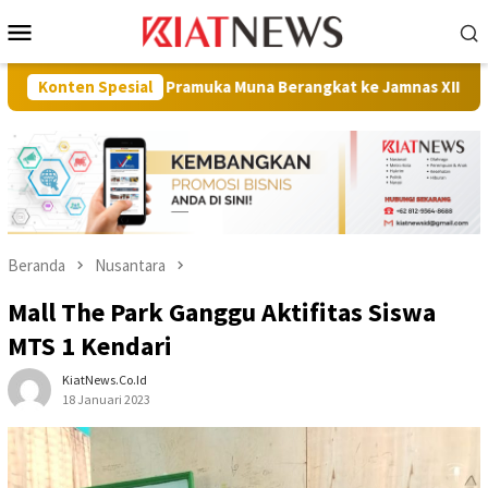
Loncat
Menu
ke
Mobile
konten
gen Pramuka Muna Berangkat ke Jamnas XII 2026: Terbesar dari 
Konten Spesial
Beranda
Nusantara
Mall The Park Ganggu Aktifitas Siswa
MTS 1 Kendari
KiatNews.co.id
18 Januari 2023