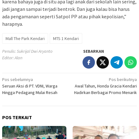
karena bahaya juga di situ apa lagi anak dari sekolah lain sering,
jadi jangan sampai terjadi bentrok. Dan juga kalau bisa harus
ada pengamanan seperti Satpol PP atau pihak kepolisian,”
harapnya.
Mall The Park Kendari
MTS 1 Kendari
Penulis: Sukrijal Dwi Aryanto
SEBARKAN
Editor: Alan
Navigasi
Pos sebelumnya
Pos berikutnya
Seruan Aksi di PT. VDNI, Warga
Awal Tahun, Honda Gracia Kendari
pos
Hingga Pedagang Mulai Resah
Hadirkan Berbagai Promo Menarik
POS TERKAIT