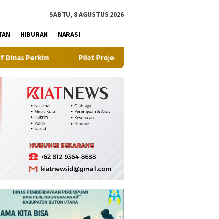
tutup
SABTU, 8 AGUSTUS 2026
TAN
HIBURAN
NARASI
im
Pilot Project, Kementerian ATR/BPN Uji Coba Layanan P