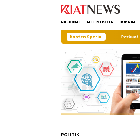
Loncat
tutup
ke
konten
NASIONAL
METRO KOTA
HUKRIM
Konten Spesial
Perkuat Sinergi Pemb
POLITIK