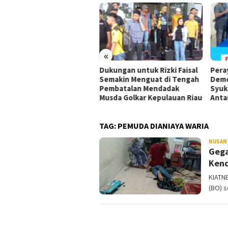
«
ok, DPW PSI Sulawesi
Dukungan untuk Rizki Faisal
Pera
ggara Gelar Rakorwil,
Semakin Menguat di Tengah
Demo
0 Kader Kumpul di
Pembatalan Mendadak
Syuk
dari
Musda Golkar Kepulauan Riau
Anta
TAG:
PEMUDA DIANIAYA WARIA
NUSAN
Gega
Kend
KIATNE
(BO) 