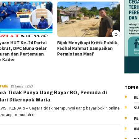
»
yaan HUT Ke-24 Partai
Bijak Menyikapi Kritik Publik,
Ketua 
krat, DPC Muna Gelar
Fadhal Rahmat Sampaikan
Tumad
uran dan Pertemuan
Permintaan Maaf
DPP K
r Kader
Se-Sul
TARA
KiatNews.co.id
19 Januari 2023
TOPIK
ra Tidak Punya Uang Bayar BO, Pemuda di
KE
ari Dikeroyok Waria
WS : KENDARI – Gegara tidak mempunyai uang bayar bokin online
SU
seorang pemudah di
PE
#M