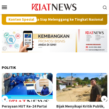
Loncat
Menu
ke
Mobile
konten
Aurora Janiqa Siap Melenggang ke Tingkat Nasional
Konten Spesial
Bapana
POLITIK
«
»
Perayaan HUT Ke-24 Partai
Bijak Menyikapi Kritik Publik,