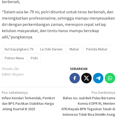
berbenah,
“Dalam usia ke-79 ini, polri dituntut untuk terus berbenah, dan
meningkatkan profesionalme, sehingga mampu menyesuaikan
diri dengan perkembangan zaman, merespon cepat setiap
keluhan masyarakat, dan tentu harus mampu bersikap
adil,”pungkasnya.
hut bayangkara 79
La Ode Darwin
Mubar
Pemda Mubar
Polres Muna
Polri
Penulis: Ebi
SEBARKAN
Editor: Rayyan
Navigasi
Pos sebelumnya
Pos berikutnya
Inflasi Kendari Terkendali, Pemkot
Bahas Isu Jual-Beli Pulau Bersama
pos
dan BPS Pastikan Stabilitas Harga
Komisi II DPR RI, Menteri
Jelang Kuartal III 2025
ATR/Kepala BPN Tegaskan Tanah di
Indonesia Tidak Bisa Dimiliki Asing