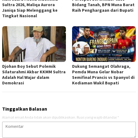
Sultra 2026, Maliqa Aurora
Bidang Tanah, BPN Muna Barat
Janiqa Siap Melenggang ke
Raih Penghargaan dari Bupati
Tingkat Nasional
Djohan Boy Sebut Polemik
Dukung Semangat Olahraga,
Silaturahmi Akbar KKMM Sultra
Pemda Muna Gelar Nobar
Adalah Hal Wajar dalam
Semifinal Prancis vs Spanyol di
Demokrasi
Kediaman Wakil Bupati
Tinggalkan Balasan
Alamat email Anda tidak akan dipublikasikan.
Ruas yang wajib ditandai
*