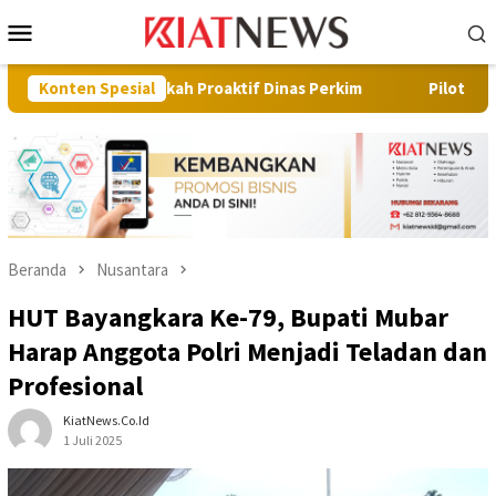
Loncat
Menu
ke
Mobile
konten
Langkah Proaktif Dinas Perkim
Konten Spesial
Pilot Project, Kementeria
Beranda
Nusantara
HUT Bayangkara Ke-79, Bupati Mubar
Harap Anggota Polri Menjadi Teladan dan
Profesional
KiatNews.co.id
1 Juli 2025