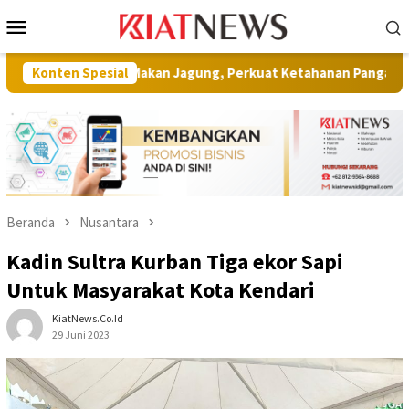
Loncat
Menu
ke
Mobile
konten
Muna Makan Jagung, Perkuat Ketahanan Pangan Berbasis Potensi 
Konten Spesial
Beranda
Nusantara
Kadin Sultra Kurban Tiga ekor Sapi
Untuk Masyarakat Kota Kendari
KiatNews.co.id
29 Juni 2023