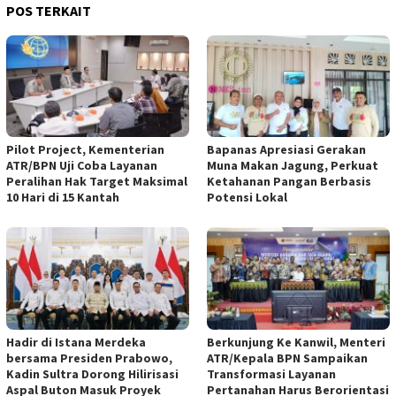
POS TERKAIT
Pilot Project, Kementerian
Bapanas Apresiasi Gerakan
ATR/BPN Uji Coba Layanan
Muna Makan Jagung, Perkuat
Peralihan Hak Target Maksimal
Ketahanan Pangan Berbasis
10 Hari di 15 Kantah
Potensi Lokal
Hadir di Istana Merdeka
Berkunjung Ke Kanwil, Menteri
bersama Presiden Prabowo,
ATR/Kepala BPN Sampaikan
Kadin Sultra Dorong Hilirisasi
Transformasi Layanan
Aspal Buton Masuk Proyek
Pertanahan Harus Berorientasi