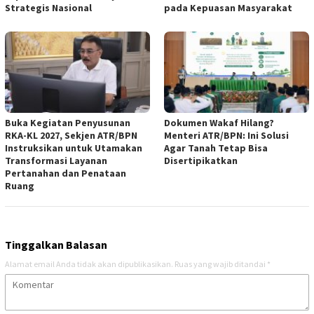
Strategis Nasional
pada Kepuasan Masyarakat
Buka Kegiatan Penyusunan
Dokumen Wakaf Hilang?
RKA-KL 2027, Sekjen ATR/BPN
Menteri ATR/BPN: Ini Solusi
Instruksikan untuk Utamakan
Agar Tanah Tetap Bisa
Transformasi Layanan
Disertipikatkan
Pertanahan dan Penataan
Ruang
Tinggalkan Balasan
Alamat email Anda tidak akan dipublikasikan.
Ruas yang wajib ditandai
*