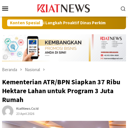
Loncat
Menu
ke
Mobile
konten
asi Langkah Proaktif Dinas Perkim
Konten Spesial
Pilot Project, Kement
Beranda
Nasional
Kementerian ATR/BPN Siapkan 37 Ribu
Hektare Lahan untuk Program 3 Juta
Rumah
KiatNews.co.id
23 April 2026