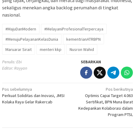
yang layak, terjangkau, dan merata bagi masyarakat Indonesia,
sekaligus menekan angka backlog perumahan di tingkat
nasional.
#MajuDanModern
#MelayaniProfesionalTerpercaya
#MenujuPelayananKelasDunia
kementrianATRBPN
Maruarar Sirait
menteri kkp
Nusron Wahid
Penulis: Ebi
SEBARKAN
Editor: Rayyan
Navigasi
Pos sebelumnya
Pos berikutnya
Perkuat Soliditas dan Inovasi, JMSI
Optimis Capai Target 4.063
pos
Kolaka Raya Gelar Rakercab
Sertifikat, BPN Muna Barat
Kedepankan Kolaborasi dalam
Program PTSL