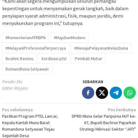
“Kami akan segera mengumpulkan seluruh pemangku
kepentingan untuk menyamakan gerak langkah, baik dalam
penyiapan syarat administrasi, fisik, maupun yuridis, demi
menyukseskan program ini,” tutupnya.
#KementerianATRBPN
#MajuDanModern
#MelayaniProfesionalTerpercaya
#MenujuPelayananKelasDunia
Ibrahim Rasimu
kordinasi ptsl
Pemkab Mubar
Romandhona Setyawan
Penulis: Ebi
SEBARKAN
Editor: Rayyan
Navigasi
Pos sebelumnya
Pos berikutnya
Pastikan Program PTSL Lancar,
DPRD Muna Gelar Paripurna HUT ke-
pos
Kepala Kantah Muna Barat
67, Bupati Bachrun Paparkan
Romandona Setyawan Tinjau
Strategi Hilirisasi Sektor “JATI”
Sejumlah Desa