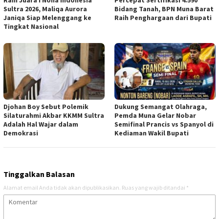
Sultra 2026, Maliqa Aurora
Bidang Tanah, BPN Muna Barat
Janiqa Siap Melenggang ke
Raih Penghargaan dari Bupati
Tingkat Nasional
Djohan Boy Sebut Polemik
Dukung Semangat Olahraga,
Silaturahmi Akbar KKMM Sultra
Pemda Muna Gelar Nobar
Adalah Hal Wajar dalam
Semifinal Prancis vs Spanyol di
Demokrasi
Kediaman Wakil Bupati
Tinggalkan Balasan
Alamat email Anda tidak akan dipublikasikan.
Ruas yang wajib ditandai
*