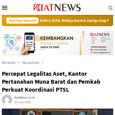
Loncat
Menu
ke
Mobile
konten
nesia Sultra 2026, Maliqa Aurora Janiqa Siap Melenggang ke Tingk
Konten Spesial
Beranda
Nusantara
Percepat Legalitas Aset, Kantor
Pertanahan Muna Barat dan Pemkab
Perkuat Koordinasi PTSL
KiatNews.co.id
30 Juni 2026