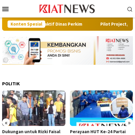
Loncat
Menu
ke
Mobile
konten
ngkah Proaktif Dinas Perkim
Konten Spesial
Pilot Project, Kementerian 
POLITIK
«
»
Dukungan untuk Rizki Faisal
Perayaan HUT Ke-24 Partai