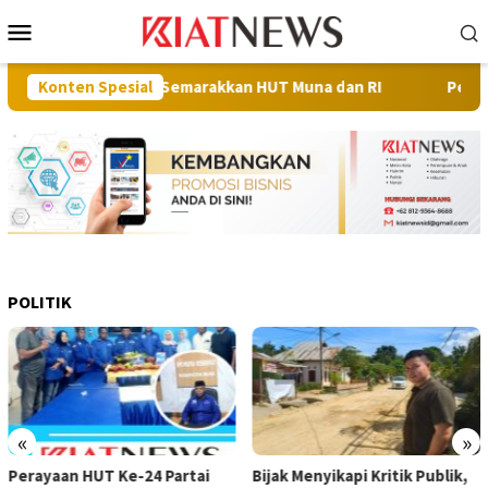
Loncat
Menu
ke
Mobile
konten
an Cepat SD Semarakkan HUT Muna dan RI
Konten Spesial
Perkuat Sinergi 
POLITIK
«
»
Bijak Menyikapi Kritik Publik,
Ketua DPW PSI Sultra Rajiun