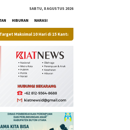
tutup
SABTU, 8 AGUSTUS 2026
TAN
HIBURAN
NARASI
al 10 Hari di 15 Kantah
Perkuat Ketahanan Pangan, Pemk