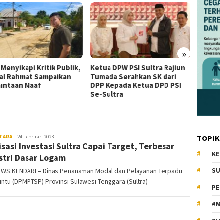
»
 Menyikapi Kritik Publik,
Ketua DPW PSI Sultra Rajiun
Besok,
al Rahmat Sampaikan
Tumada Serahkan SK dari
Tengga
intaan Maaf
DPP Kepada Ketua DPD PSI
1000 K
Se-Sultra
Kenda
TARA
KiatNews.co.id
24 Februari 2023
TOPIK
isasi Investasi Sultra Capai Target, Terbesar
KE
stri Dasar Logam
EWS:KENDARI – Dinas Penanaman Modal dan Pelayanan Terpadu
SU
intu (DPMPTSP) Provinsi Sulawesi Tenggara (Sultra)
PE
#M