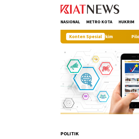
Loncat
tutup
ke
konten
NASIONAL
METRO KOTA
HUKRIM
presiasi Langkah Proaktif Dinas Perkim
Konten Spesial
Pilot Project, K
POLITIK