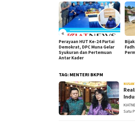
«
ungan untuk Rizki Faisal
Perayaan HUT Ke-24 Partai
Bijak
makin Menguat di Tengah
Demokrat, DPC Muna Gelar
Fadh
mbatalan Mendadak
Syukuran dan Pertemuan
Perm
da Golkar Kepulauan Riau
Antar Kader
TAG:
MENTERI BKPM
NUSAN
Real
Indu
KIATN
Satu P