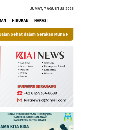
tutup
JUMAT, 7 AGUSTUS 2026
TAN
HIBURAN
NARASI
dalam Gerakan Muna Makan Jagung
Raih Juara I Nona Indo