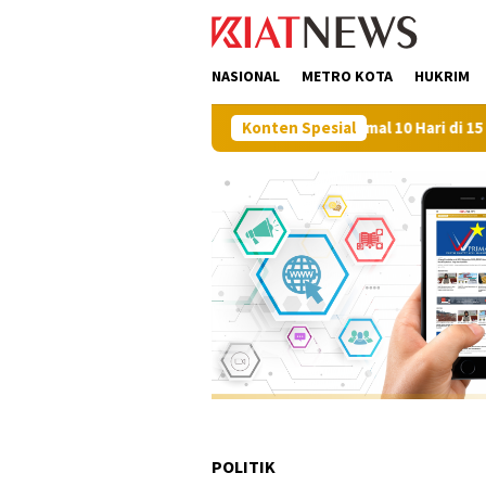
Loncat
tutup
ke
konten
NASIONAL
METRO KOTA
HUKRIM
Layanan Peralihan Hak Target Maksimal 10 Hari di 15 Kantah
Konten Spesial
POLITIK