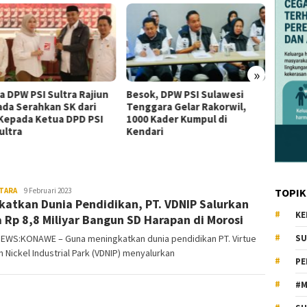
»
a DPW PSI Sultra Rajiun
Besok, DPW PSI Sulawesi
Dukung
da Serahkan SK dari
Tenggara Gelar Rakorwil,
Semak
Kepada Ketua DPD PSI
1000 Kader Kumpul di
Pemba
ultra
Kendari
Musda 
TARA
KiatNews.co.id
9 Februari 2023
TOPIK
katkan Dunia Pendidikan, PT. VDNIP Salurkan
KE
 Rp 8,8 Miliyar Bangun SD Harapan di Morosi
EWS:KONAWE – Guna meningkatkan dunia pendidikan PT. Virtue
SU
 Nickel Industrial Park (VDNIP) menyalurkan
PE
#M