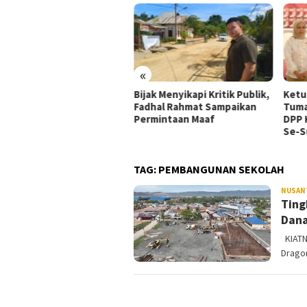
«
ayaan HUT Ke-24 Partai
Bijak Menyikapi Kritik Publik,
Ketu
okrat, DPC Muna Gelar
Fadhal Rahmat Sampaikan
Tuma
ukuran dan Pertemuan
Permintaan Maaf
DPP 
ar Kader
Se-S
TAG:
PEMBANGUNAN SEKOLAH
NUSAN
Ting
Dana
KIATN
Dragon