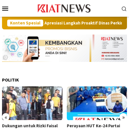
Loncat
Menu
ke
Mobile
konten
una Barat Apresiasi Langkah Proaktif Dinas Perkim
Konten Spesial
Pilo
POLITIK
«
»
Dukungan untuk Rizki Faisal
Perayaan HUT Ke-24 Partai