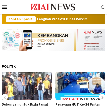
Loncat
Menu
ke
Mobile
konten
 Apresiasi Langkah Proaktif Dinas Perkim
Konten Spesial
Pilot Project
POLITIK
«
»
Dukungan untuk Rizki Faisal
Perayaan HUT Ke-24 Partai