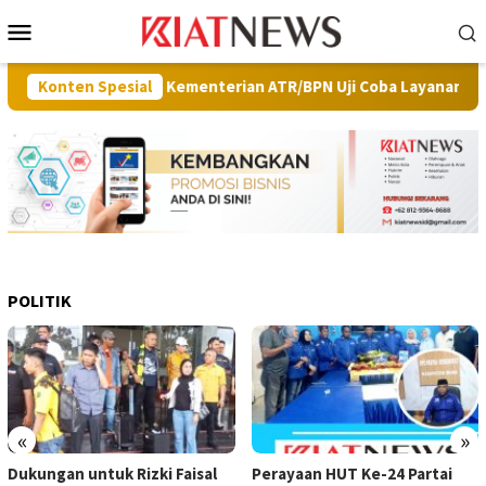
Loncat
Menu
ke
Mobile
konten
lot Project, Kementerian ATR/BPN Uji Coba Layanan Peralihan Hak 
Konten Spesial
POLITIK
«
»
Perayaan HUT Ke-24 Partai
Bijak Menyikapi Kritik Publik,