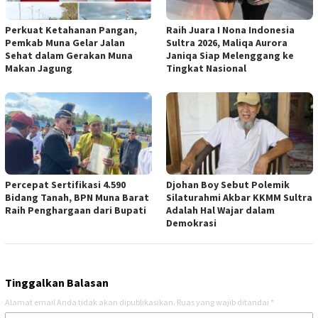
Perkuat Ketahanan Pangan,
Raih Juara I Nona Indonesia
Pemkab Muna Gelar Jalan
Sultra 2026, Maliqa Aurora
Sehat dalam Gerakan Muna
Janiqa Siap Melenggang ke
Makan Jagung
Tingkat Nasional
Percepat Sertifikasi 4.590
Djohan Boy Sebut Polemik
Bidang Tanah, BPN Muna Barat
Silaturahmi Akbar KKMM Sultra
Raih Penghargaan dari Bupati
Adalah Hal Wajar dalam
Demokrasi
Tinggalkan Balasan
Alamat email Anda tidak akan dipublikasikan.
Ruas yang wajib ditandai
*