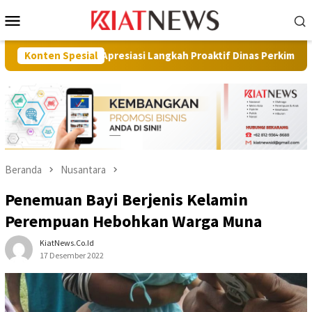
Loncat
Menu
ke
Mobile
konten
 Apresiasi Langkah Proaktif Dinas Perkim
Konten Spesial
Pilot Project
Beranda
Nusantara
Penemuan Bayi Berjenis Kelamin
Perempuan Hebohkan Warga Muna
KiatNews.co.id
17 Desember 2022