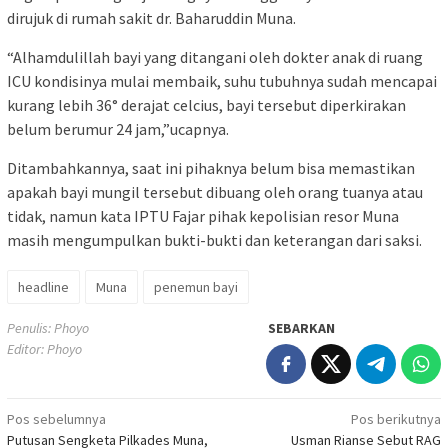
dirujuk di rumah sakit dr. Baharuddin Muna.
“Alhamdulillah bayi yang ditangani oleh dokter anak di ruang
ICU kondisinya mulai membaik, suhu tubuhnya sudah mencapai
kurang lebih 36° derajat celcius, bayi tersebut diperkirakan
belum berumur 24 jam,”ucapnya.
Ditambahkannya, saat ini pihaknya belum bisa memastikan
apakah bayi mungil tersebut dibuang oleh orang tuanya atau
tidak, namun kata IPTU Fajar pihak kepolisian resor Muna
masih mengumpulkan bukti-bukti dan keterangan dari saksi.
headline
Muna
penemun bayi
Penulis: Phoyo
SEBARKAN
Editor: Phoyo
Navigasi
Pos sebelumnya
Pos berikutnya
Putusan Sengketa Pilkades Muna,
Usman Rianse Sebut RAG