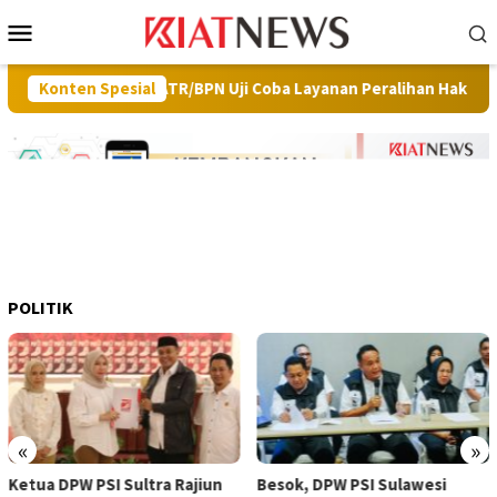
Loncat
Menu
ke
Mobile
konten
menterian ATR/BPN Uji Coba Layanan Peralihan Hak Target Maksima
Konten Spesial
POLITIK
«
»
Ketua DPW PSI Sultra Rajiun
Besok, DPW PSI Sulawesi