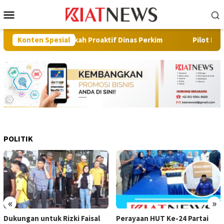
Loncat
Menu
ke
Mobile
konten
asi Langkah Proaktif Dinas Perkim
Konten Spesial
Pilot Project, Kemen
POLITIK
«
»
Dukungan untuk Rizki Faisal
Perayaan HUT Ke-24 Partai