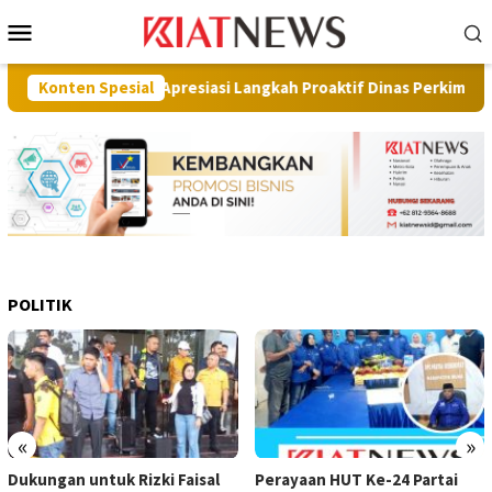
Loncat
Menu
ke
Mobile
konten
na Barat Apresiasi Langkah Proaktif Dinas Perkim
Konten Spesial
Pilot
POLITIK
«
»
Dukungan untuk Rizki Faisal
Perayaan HUT Ke-24 Partai