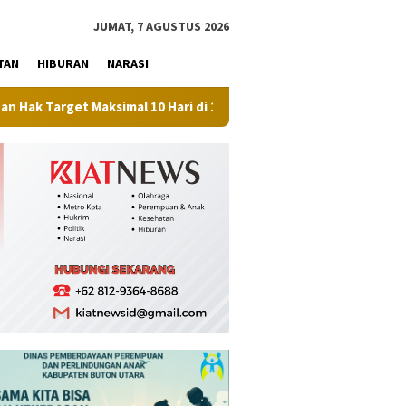
tutup
JUMAT, 7 AGUSTUS 2026
TAN
HIBURAN
NARASI
 Maksimal 10 Hari di 15 Kantah
Perkuat Ketahanan Panga