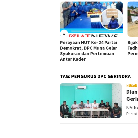
«
ungan untuk Rizki Faisal
Perayaan HUT Ke-24 Partai
Bijak
makin Menguat di Tengah
Demokrat, DPC Muna Gelar
Fadh
mbatalan Mendadak
Syukuran dan Pertemuan
Perm
da Golkar Kepulauan Riau
Antar Kader
TAG:
PENGURUS DPC GERINDRA
NUSAN
Dian
Geri
KIATN
Parta