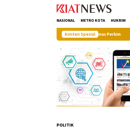
Loncat
tutup
ke
konten
NASIONAL
METRO KOTA
HUKRIM
Barat Apresiasi Langkah Proaktif Dinas Perkim
Konten Spesial
Pilot Pr
POLITIK