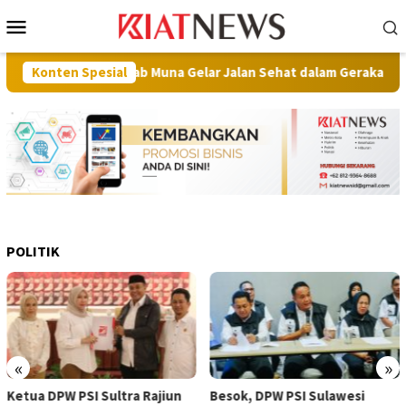
Loncat
Menu
ke
Mobile
konten
an, Pemkab Muna Gelar Jalan Sehat dalam Gerakan Muna Makan 
Konten Spesial
POLITIK
«
»
Ketua DPW PSI Sultra Rajiun
Besok, DPW PSI Sulawesi