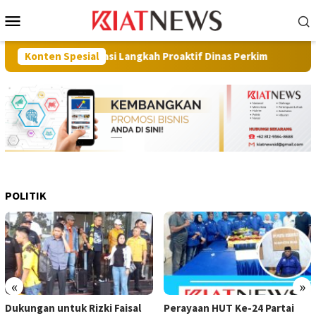
Loncat
Menu
ke
Mobile
konten
rat Apresiasi Langkah Proaktif Dinas Perkim
Konten Spesial
Pilot Proje
POLITIK
«
»
Dukungan untuk Rizki Faisal
Perayaan HUT Ke-24 Partai