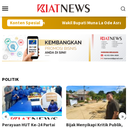
Loncat
Menu
ke
Mobile
konten
terbatasan
Konten Spesial
Wakil Bupati Muna La Ode Asrafil Lepas 64 R
POLITIK
«
»
Perayaan HUT Ke-24 Partai
Bijak Menyikapi Kritik Publik,