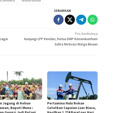
al bendera
umbul-umbul
SEBARKAN
Pos berikutnya
ebagai
Kunjungi LPP Kendari, Ketua DWP Kemenkumham
Sultra Motivasi Warga Binaan
n Jagung di Kebun
Pertamina Hulu Rokan
awan, Bupati Muna :
Catatkan Capaian Luar Biasa,
an Gengsi Jadi Petani
Hasilkan 1.274 Barel per Hari