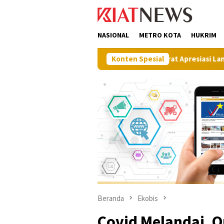
Loncat
tutup
ke
konten
NASIONAL
METRO KOTA
HUKRIM
ergi Pembangunan, BPN Muna Barat Apresiasi Langkah Proaktif D
Konten Spesial
Beranda
Ekobis
Covid Melandai, 