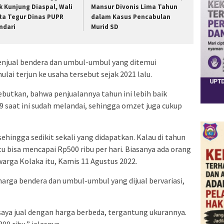
k Kunjung Diaspal, Wali
Mansur Divonis Lima Tahun
ta Tegur Dinas PUPR
dalam Kasus Pencabulan
ndari
Murid SD
 penjual bendera dan umbul-umbul yang ditemui
ulai terjun ke usaha tersebut sejak 2021 lalu.
ebutkan, bahwa penjualannya tahun ini lebih baik
9 saat ini sudah melandai, sehingga omzet juga cukup
sehingga sedikit sekali yang didapatkan. Kalau di tahun
tu bisa mencapai Rp500 ribu per hari. Biasanya ada orang
arga Kolaka itu, Kamis 11 Agustus 2022.
harga bendera dan umbul-umbul yang dijual bervariasi,
aya jual dengan harga berbeda, tergantung ukurannya.