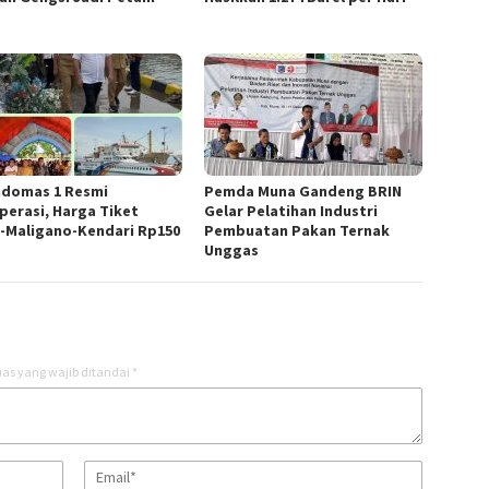
ndomas 1 Resmi
Pemda Muna Gandeng BRIN
perasi, Harga Tiket
Gelar Pelatihan Industri
-Maligano-Kendari Rp150
Pembuatan Pakan Ternak
Unggas
as yang wajib ditandai
*