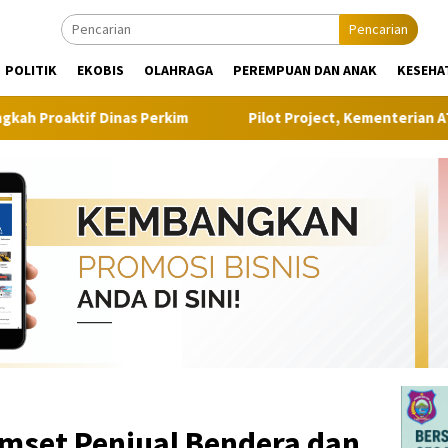
Pencarian
POLITIK
EKOBIS
OLAHRAGA
PEREMPUAN DAN ANAK
KESEHA
inas Perkim
Pilot Project, Kementerian ATR/BPN Uji Coba
Omset Penjual Bendera dan