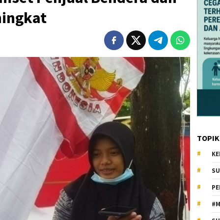
ingkat
TOPIK
KE
SU
PE
#M