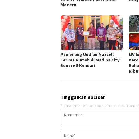
Modern
Pemenang Undian Maxcell
MV I
Terima Rumah di Madina City
Bero
Square 5 Kendari
Raha
Ribu
Tinggalkan Balasan
Alamat email Anda tidak akan dipublikasikan.
Ru