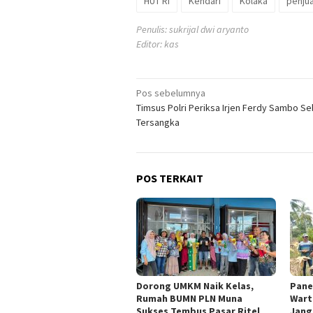
HUT RI
Kendari
Kolaka
penju
Penulis: sukrijal dwi aryanto
Editor: kas
Navigasi
Pos sebelumnya
Timsus Polri Periksa Irjen Ferdy Sambo S
pos
Tersangka
POS TERKAIT
Dorong UMKM Naik Kelas,
Pane
Rumah BUMN PLN Muna
Wart
Sukses Tembus Pasar Ritel
Jang