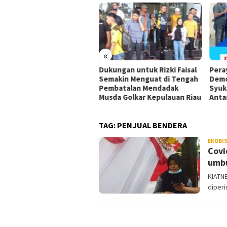
«
ok, DPW PSI Sulawesi
Dukungan untuk Rizki Faisal
Pera
ggara Gelar Rakorwil,
Semakin Menguat di Tengah
Demo
0 Kader Kumpul di
Pembatalan Mendadak
Syuk
dari
Musda Golkar Kepulauan Riau
Anta
TAG:
PENJUAL BENDERA
EKOBI
Covi
umbu
KIATNE
diperi