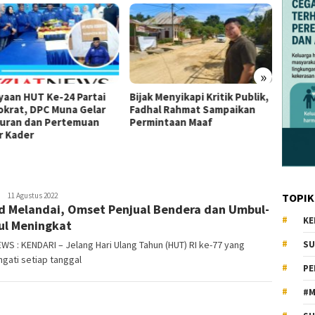
»
yaan HUT Ke-24 Partai
Bijak Menyikapi Kritik Publik,
Ketua 
krat, DPC Muna Gelar
Fadhal Rahmat Sampaikan
Tumad
uran dan Pertemuan
Permintaan Maaf
DPP K
r Kader
Se-Sul
S
KiatNews.co.id
11 Agustus 2022
TOPIK
d Melandai, Omset Penjual Bendera dan Umbul-
KE
l Meningkat
WS : KENDARI – Jelang Hari Ulang Tahun (HUT) RI ke-77 yang
SU
ngati setiap tanggal
PE
#M