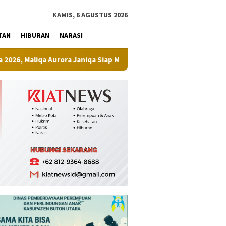
tutup
KAMIS, 6 AGUSTUS 2026
TAN
HIBURAN
NARASI
a Aurora Janiqa Siap Melenggang ke Tingkat Nasional
Bapa