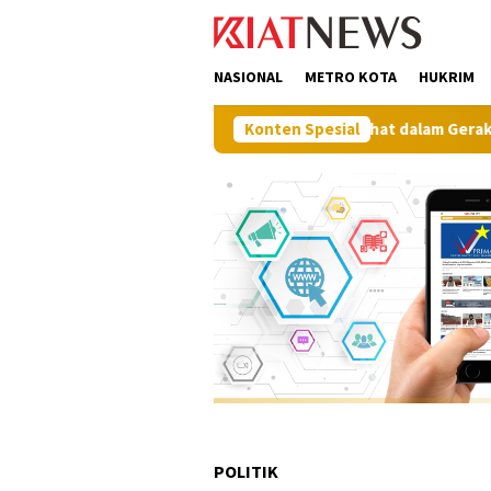
Loncat
tutup
ke
konten
NASIONAL
METRO KOTA
HUKRIM
angan, Pemkab Muna Gelar Jalan Sehat dalam Gerakan Muna Mak
Konten Spesial
POLITIK