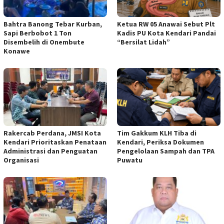
Bahtra Banong Tebar Kurban,
Ketua RW 05 Anawai Sebut Plt
Sapi Berbobot 1 Ton
Kadis PU Kota Kendari Pandai
Disembelih di Onembute
“Bersilat Lidah”
Konawe
Rakercab Perdana, JMSI Kota
Tim Gakkum KLH Tiba di
Kendari Prioritaskan Penataan
Kendari, Periksa Dokumen
Administrasi dan Penguatan
Pengelolaan Sampah dan TPA
Organisasi
Puwatu