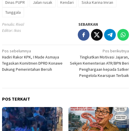
Dinas PUPR
Jalan rusak
Kendari
Siska Karina Imran
Tunggala
Penulis: Rival
SEBARKAN
Editor: Ikas
Navigasi
Pos sebelumnya
Pos berikutnya
Hadiri Rakor KPK, I Made Asmaya
Tingkatkan Motivasi Jajaran,
pos
Tegaskan Komitmen DPRD Konawe
Sekjen Kementerian ATR/BPN Beri
Dukung Pemerintahan Bersih
Penghargaan kepada Satker
Pengelola Kearsipan Terbaik
POS TERKAIT