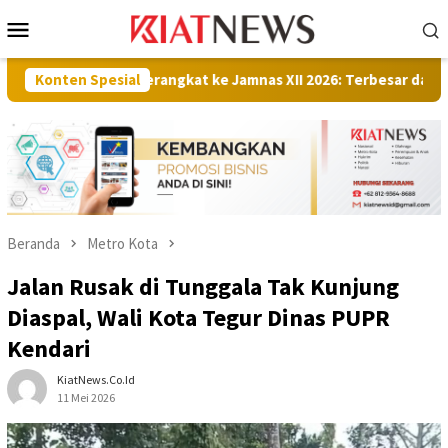
Loncat
Menu
ke
Mobile
konten
a Berangkat ke Jamnas XII 2026: Terbesar dari Sultra, Ada Kis
Konten Spesial
Beranda
Metro Kota
Jalan Rusak di Tunggala Tak Kunjung
Diaspal, Wali Kota Tegur Dinas PUPR
Kendari
KiatNews.co.id
11 Mei 2026