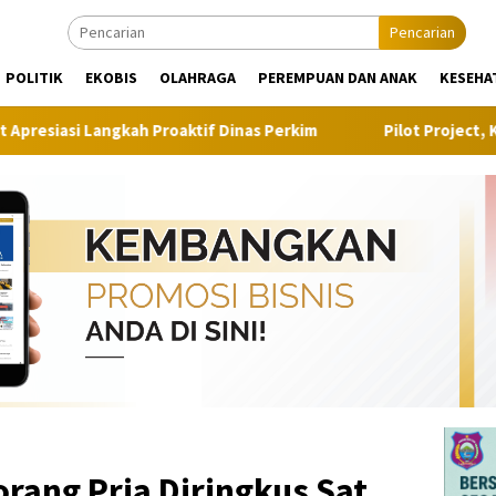
Pencarian
POLITIK
EKOBIS
OLAHRAGA
PEREMPUAN DAN ANAK
KESEHA
if Dinas Perkim
Pilot Project, Kementerian ATR/BPN Uji 
rang Pria Diringkus Sat