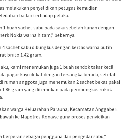
ugas melakukan penyelidikan petugas kemudian
edahan badan terhadap pelaku.
 1 buah sachet sabu pada saku sebelah kanan dengan
 merk Nokia warna hitam,” bebernya.
n 4 sachet sabu dibungkus dengan kertas warna putih
at bruto 1.42 gram.
elaku, kami menemukan juga 1 buah sendok takar kecil
ada pagar kayu dekat dengan tersangka berada, setelah
i rumah anggota juga menemukan 2 sachet bekas pakai
to 1.86 gram yang ditemukan pada pembungkus rokok
a.
kan warga Keluarahan Parauna, Kecamatan Anggaberi.
i bawah ke Mapolres Konawe guna proses penyidikan
a berperan sebagai pengguna dan pengedar sabu,”