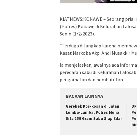
KIATNEWS:KONAWE – Seorang pria inis
(Polres) Konawe di Kelurahan Lalo
Senin (1/2/2023).
“Terduga ditangkap karena membawa,
Kasat Narkoba Akp. Andi Musakkir Mu
Ia menjelaskan, awalnya ada informa
peredaran sabu di Kelurahan Lalosab
pengamatan dan pembututan.
BACAAN LAINNYA
Gerebek Kos-kosan di Jalan
DP
Lumba-Lumba, Polres Muna
Pe
Sita 159 Gram Sabu Siap Edar
Pe
hi