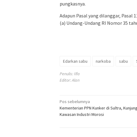
pungkasnya.
Adapun Pasal yang dilanggar, Pasal 11
(a) Undang-Undang RI Nomor 35 tahu
Edarkan sabu
narkoba
sabu
Penulis: Ilfa
Editor: Alan
Navigasi
Pos sebelumnya
Kementerian PPN Kunker di Sultra, Kunjung
pos
Kawasan Industri Morosi