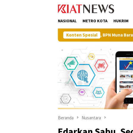
Loncat
tutup
ke
konten
NASIONAL
METRO KOTA
HUKRIM
t Sinergi Pembangunan, BPN Muna Barat Apresiasi Langkah Proakt
Konten Spesial
Beranda
Nusantara
Edarkan Sabu, Seo