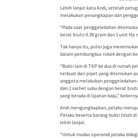
Lebih lanjut kata Andi, setelah pet
melakukan penangkapan dan penggel
“Pada saat penggeledahan ditemukan
berat bruto 0.38 gram dan 1 unit Hp
Tak hanya itu, polisi juga menemuka
dalam pembungkus rokok dengan ber
“Bukti lain di TKP ke dua di rumah p
terbuat dari pipet yang ditemukan p
anggota melakukan penggeledahan d
dan 2 sachet sabu dengan berat bru
yang berada di lipatan baju,” beberny
Andi mengungkapkan, pelaku merupa
Pelaku beserta barang bukti telah d
lebih lanjut.
“Untuk modus operandi pelaku didug