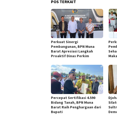
POS TERKAIT
Perkuat Sinergi
Perk
Pembangunan, BPN Muna
Pemk
Barat Apresiasi Langkah
Seha
Proaktif Dinas Perkim
Maka
Percepat Sertifikasi 4.590
Djoh
Bidang Tanah, BPN Muna
Sila
Barat Raih Penghargaan dari
Sult
Bupati
Demo