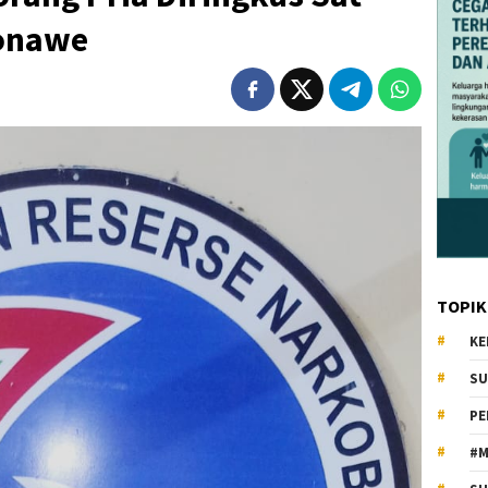
Konawe
TOPIK
KE
SU
PE
#M