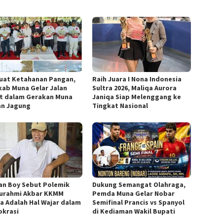
uat Ketahanan Pangan,
Raih Juara I Nona Indonesia
ab Muna Gelar Jalan
Sultra 2026, Maliqa Aurora
t dalam Gerakan Muna
Janiqa Siap Melenggang ke
n Jagung
Tingkat Nasional
an Boy Sebut Polemik
Dukung Semangat Olahraga,
turahmi Akbar KKMM
Pemda Muna Gelar Nobar
ra Adalah Hal Wajar dalam
Semifinal Prancis vs Spanyol
krasi
di Kediaman Wakil Bupati