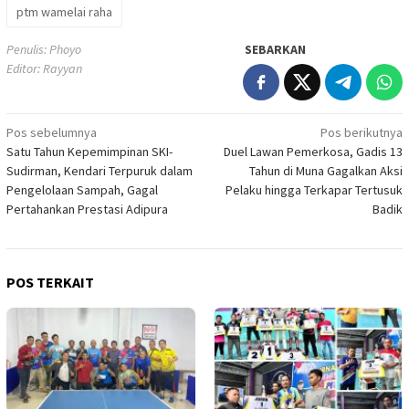
ptm wamelai raha
Penulis: Phoyo
SEBARKAN
Editor: Rayyan
Navigasi
Pos sebelumnya
Pos berikutnya
Satu Tahun Kepemimpinan SKI-
Duel Lawan Pemerkosa, Gadis 13
pos
Sudirman, Kendari Terpuruk dalam
Tahun di Muna Gagalkan Aksi
Pengelolaan Sampah, Gagal
Pelaku hingga Terkapar Tertusuk
Pertahankan Prestasi Adipura
Badik
POS TERKAIT