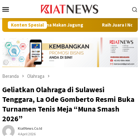
Loncat
Menu
ke
Mobile
konten
n Muna Makan Jagung
Konten Spesial
Raih Juara I Nona Indonesia Sultra 
Beranda
Olahraga
Geliatkan Olahraga di Sulawesi
Tenggara, La Ode Gomberto Resmi Buka
Turnamen Tenis Meja “Muna Smash
2026”
KiatNews.co.id
4 April 2026