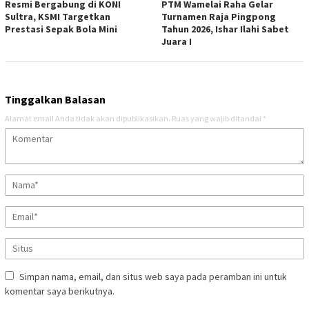
Resmi Bergabung di KONI
PTM Wamelai Raha Gelar
Sultra, KSMI Targetkan
Turnamen Raja Pingpong
Prestasi Sepak Bola Mini
Tahun 2026, Ishar Ilahi Sabet
Juara I
Tinggalkan Balasan
Alamat email Anda tidak akan dipublikasikan.
Ruas yang wajib ditandai
*
Simpan nama, email, dan situs web saya pada peramban ini untuk
komentar saya berikutnya.