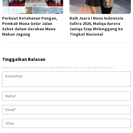
Perkuat Ketahanan Pangan,
Raih Juara I Nona Indonesia
Pemkab Muna Gelar Jalan
Sultra 2026, Maliqa Aurora
Sehat dalam Gerakan Muna
Janiqa Siap Melenggang ke
Makan Jagung
Tingkat Nasional
Tinggalkan Balasan
Alamat email Anda tidak akan dipublikasikan.
Ruas yang wajib ditandai
*