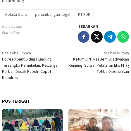
ditambang.
Kolaka Utara
penambangan ilegal
PT PDP
Penulis: aka
SEBARKAN
Editor: kas
Navigasi
Pos sebelumnya
Pos berikutnya
Polres Konut Diduga Lindungi
Ketum DPP NasDem Dijadwalkan
pos
Tersangka Pemukulan, Keluarga
Kunjungi Sultra, Pelataran Eks MTQ
Korban Desak Kapolri Copot
Tetiba Dibersihkan
Kapolres
POS TERKAIT