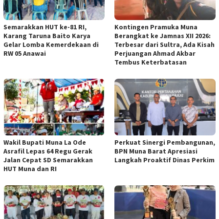
Semarakkan HUT ke-81 RI,
Kontingen Pramuka Muna
Karang Taruna Baito Karya
Berangkat ke Jamnas XII 2026:
Gelar Lomba Kemerdekaan di
Terbesar dari Sultra, Ada Kisah
RW 05 Anawai
Perjuangan Ahmad Akbar
Tembus Keterbatasan
Wakil Bupati Muna La Ode
Perkuat Sinergi Pembangunan,
Asrafil Lepas 64 Regu Gerak
BPN Muna Barat Apresiasi
Jalan Cepat SD Semarakkan
Langkah Proaktif Dinas Perkim
HUT Muna dan RI