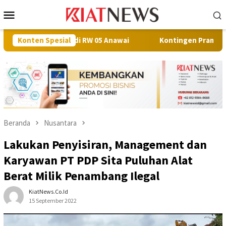
Loncat
Menu
ke
Mobile
konten
aan di RW 05 Anawai
Konten Spesial
Kontingen Pramuka Muna Berangkat k
Beranda
Nusantara
Lakukan Penyisiran, Management dan
Karyawan PT PDP Sita Puluhan Alat
Berat Milik Penambang Ilegal
KiatNews.co.id
15 September 2022