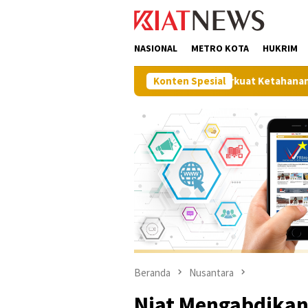
Loncat
tutup
ke
konten
NASIONAL
METRO KOTA
HUKRIM
Perkuat Ketahanan Pangan, Pemkab Muna Ge
Konten Spesial
Beranda
Nusantara
Niat Mengabdikan