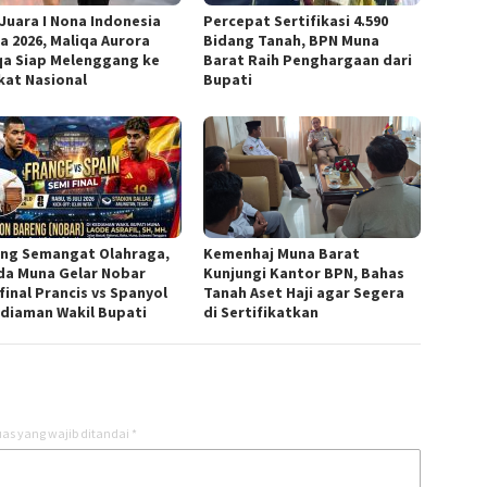
 Juara I Nona Indonesia
Percepat Sertifikasi 4.590
a 2026, Maliqa Aurora
Bidang Tanah, BPN Muna
qa Siap Melenggang ke
Barat Raih Penghargaan dari
kat Nasional
Bupati
ng Semangat Olahraga,
Kemenhaj Muna Barat
a Muna Gelar Nobar
Kunjungi Kantor BPN, Bahas
final Prancis vs Spanyol
Tanah Aset Haji agar Segera
ediaman Wakil Bupati
di Sertifikatkan
as yang wajib ditandai
*