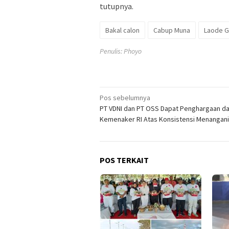
tutupnya.
Bakal calon
Cabup Muna
Laode 
Penulis: Phoyo
Navigasi
Pos sebelumnya
PT VDNI dan PT OSS Dapat Penghargaan da
pos
Kemenaker RI Atas Konsistensi Menangani
POS TERKAIT