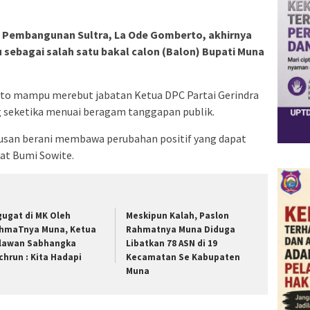
a Pembangunan Sultra, La Ode Gomberto, akhirnya
u sebagai salah satu bakal calon (Balon) Bupati Muna
erto mampu merebut jabatan Ketua DPC Partai Gerindra
 seketika menuai beragam tanggapan publik.
usan berani membawa perubahan positif yang dapat
t Bumi Sowite.
gugat di MK Oleh
Meskipun Kalah, Paslon
hmaTnya Muna, Ketua
Rahmatnya Muna Diduga
lawan Sabhangka
Libatkan 78 ASN di 19
chrun : Kita Hadapi
Kecamatan Se Kabupaten
Muna