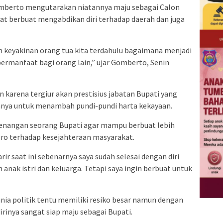
mberto mengutarakan niatannya maju sebagai Calon
at berbuat mengabdikan diri terhadap daerah dan juga
n keyakinan orang tua kita terdahulu bagaimana menjadi
bermanfaat bagi orang lain,” ujar Gomberto, Senin
 karena tergiur akan prestisius jabatan Bupati yang
anya untuk menambah pundi-pundi harta kekayaan.
enangan seorang Bupati agar mampu berbuat lebih
ro terhadap kesejahteraan masyarakat.
ir saat ini sebenarnya saya sudah selesai dengan diri
h anak istri dan keluarga. Tetapi saya ingin berbuat untuk
ia politik tentu memiliki resiko besar namun dengan
rinya sangat siap maju sebagai Bupati.