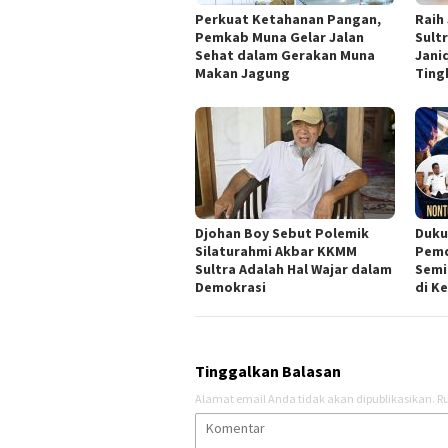
Perkuat Ketahanan Pangan,
Raih
Pemkab Muna Gelar Jalan
Sultr
Sehat dalam Gerakan Muna
Jani
Makan Jagung
Ting
Djohan Boy Sebut Polemik
Duku
Silaturahmi Akbar KKMM
Pemd
Sultra Adalah Hal Wajar dalam
Semi
Demokrasi
di K
Tinggalkan Balasan
Alamat email Anda tidak akan dipublikasikan.
Ru