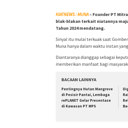
KIATNEWS : MUNA
– Founder PT Mitr
blak-blakan terkait niatannya maj
Tahun 2024 mendatang.
Sinyal itu mulai terkuak saat Gomb
Muna hanya dalam waktu instan yang
Diantaranya dianggap sebagai keput
memberikan manfaat bagi masyaraka
BACAAN LAINNYA
Pentingnya Hutan Mangrove
Di
di Pesisir Pantai, Lembaga
Ra
rePLANET Gelar Presentase
Re
di Kawasan PT MPS
Ba