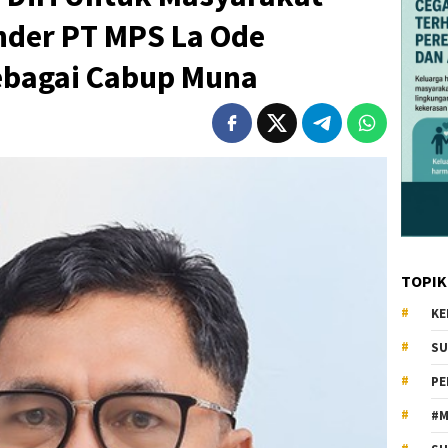
nder PT MPS La Ode
ebagai Cabup Muna
TOPIK
KE
SU
PE
#M