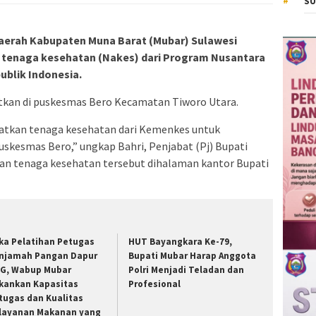
SU
aerah Kabupaten Muna Barat (Mubar) Sulawesi
 tenaga kesehatan (Nakes) dari Program Nusantara
blik Indonesia.
tkan di puskesmas Bero Kecamatan Tiworo Utara.
atkan tenaga kesehatan dari Kemenkes untuk
skesmas Bero,” ungkap Bahri, Penjabat (Pj) Bupati
an tenaga kesehatan tersebut dihalaman kantor Bupati
ka Pelatihan Petugas
HUT Bayangkara Ke-79,
njamah Pangan Dapur
Bupati Mubar Harap Anggota
G, Wabup Mubar
Polri Menjadi Teladan dan
kankan Kapasitas
Profesional
tugas dan Kualitas
layanan Makanan yang