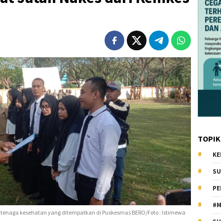
TOPIK
KE
SU
PE
#M
 tenaga kesehatan yang ditempatkan di Puskesmas BERO/Foto : Istimewa