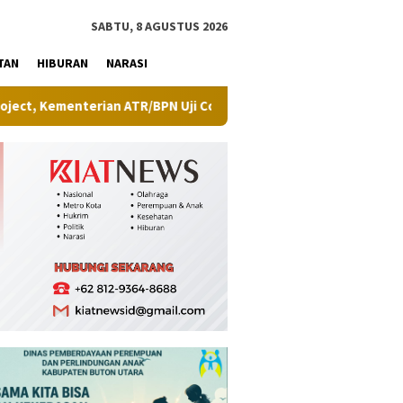
tutup
SABTU, 8 AGUSTUS 2026
TAN
HIBURAN
NARASI
n ATR/BPN Uji Coba Layanan Peralihan Hak Target Maksimal 10 Har