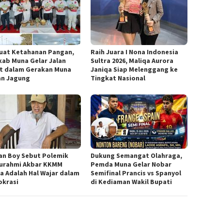
uat Ketahanan Pangan,
Raih Juara I Nona Indonesia
ab Muna Gelar Jalan
Sultra 2026, Maliqa Aurora
t dalam Gerakan Muna
Janiqa Siap Melenggang ke
n Jagung
Tingkat Nasional
an Boy Sebut Polemik
Dukung Semangat Olahraga,
turahmi Akbar KKMM
Pemda Muna Gelar Nobar
ra Adalah Hal Wajar dalam
Semifinal Prancis vs Spanyol
krasi
di Kediaman Wakil Bupati