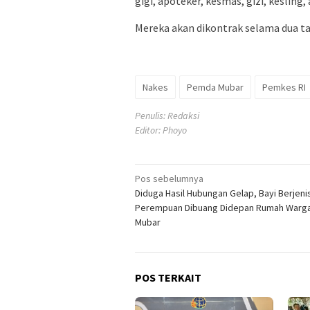
gigi, apoteker, kesmas, gizi, kesling, 
Mereka akan dikontrak selama dua t
Nakes
Pemda Mubar
Pemkes RI
Penulis: Redaksi
Editor: Phoyo
Navigasi
Pos sebelumnya
Diduga Hasil Hubungan Gelap, Bayi Berjeni
pos
Perempuan Dibuang Didepan Rumah Warga
Mubar
POS TERKAIT