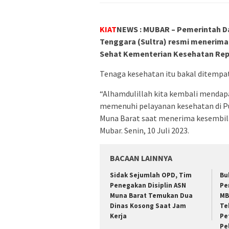
KIAT
NEWS : MUBAR – Pemerintah D
Tenggara (Sultra) resmi menerima
Sehat Kementerian Kesehatan Repu
Tenaga kesehatan itu bakal ditempa
“Alhamdulillah kita kembali mendap
memenuhi pelayanan kesehatan di Pu
Muna Barat saat menerima kesembil
Mubar. Senin, 10 Juli 2023.
BACAAN LAINNYA
Sidak Sejumlah OPD, Tim
Bu
Penegakan Disiplin ASN
Pe
Muna Barat Temukan Dua
MB
Dinas Kosong Saat Jam
Te
Kerja
Pe
Pe