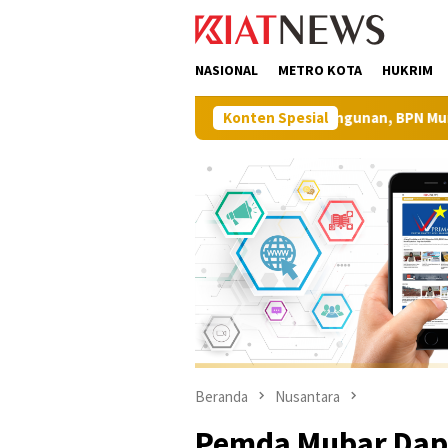
Loncat
tutup
ke
konten
NASIONAL
METRO KOTA
HUKRIM
Perkuat Sinergi Pembangunan, BPN Muna Barat Apresiasi 
Konten Spesial
Beranda
Nusantara
Pemda Mubar Dapa