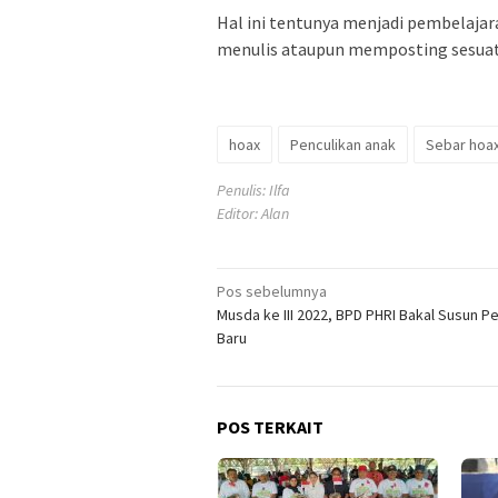
Hal ini tentunya menjadi pembelajar
menulis ataupun memposting sesuat
hoax
Penculikan anak
Sebar hoa
Penulis: Ilfa
Editor: Alan
Navigasi
Pos sebelumnya
Musda ke III 2022, BPD PHRI Bakal Susun P
pos
Baru
POS TERKAIT