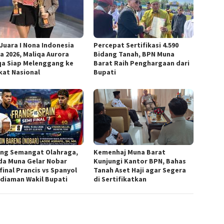
 Juara I Nona Indonesia
Percepat Sertifikasi 4.590
a 2026, Maliqa Aurora
Bidang Tanah, BPN Muna
qa Siap Melenggang ke
Barat Raih Penghargaan dari
kat Nasional
Bupati
ng Semangat Olahraga,
Kemenhaj Muna Barat
a Muna Gelar Nobar
Kunjungi Kantor BPN, Bahas
final Prancis vs Spanyol
Tanah Aset Haji agar Segera
ediaman Wakil Bupati
di Sertifikatkan