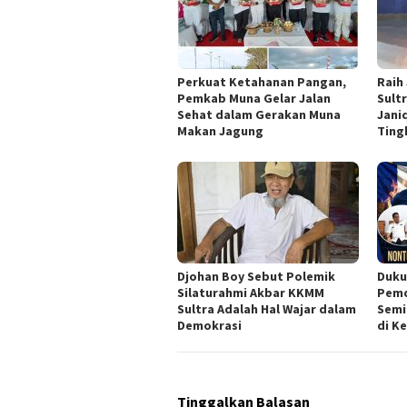
Perkuat Ketahanan Pangan,
Raih
Pemkab Muna Gelar Jalan
Sultr
Sehat dalam Gerakan Muna
Jani
Makan Jagung
Ting
Djohan Boy Sebut Polemik
Duku
Silaturahmi Akbar KKMM
Pemd
Sultra Adalah Hal Wajar dalam
Semi
Demokrasi
di K
Tinggalkan Balasan