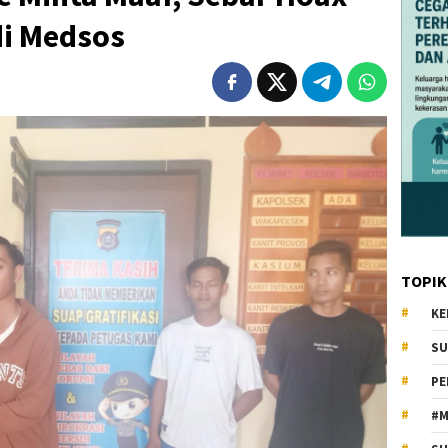
di Medsos
TOPIK
KE
SU
PE
#M