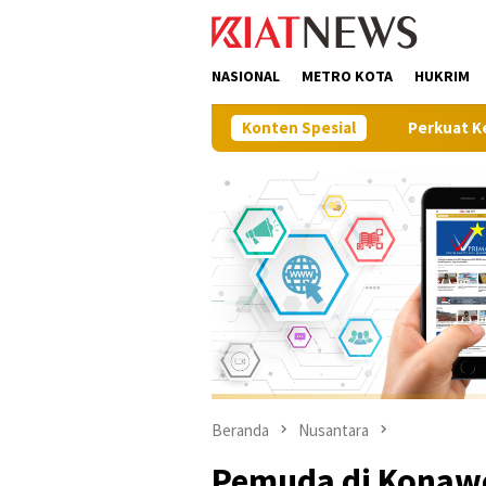
Loncat
tutup
ke
konten
NASIONAL
METRO KOTA
HUKRIM
Konten Spesial
Perkuat Ketahanan Pangan, P
Beranda
Nusantara
Pemuda di Konawe