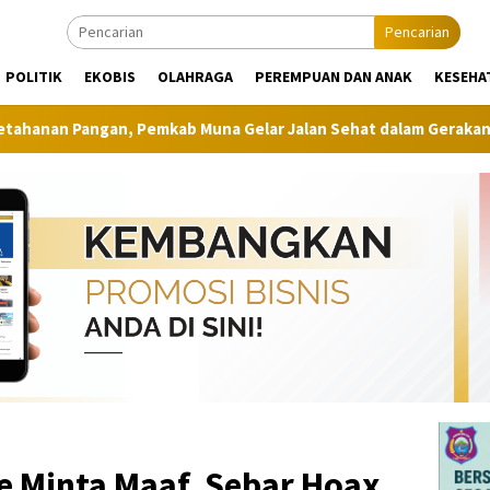
Pencarian
POLITIK
EKOBIS
OLAHRAGA
PEREMPUAN DAN ANAK
KESEHA
emkab Muna Gelar Jalan Sehat dalam Gerakan Muna Makan Jagun
 Minta Maaf, Sebar Hoax