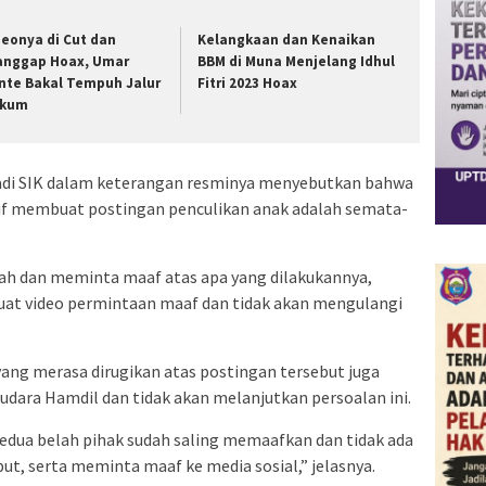
deonya di Cut dan
Kelangkaan dan Kenaikan
anggap Hoax, Umar
BBM di Muna Menjelang Idhul
nte Bakal Tempuh Jalur
Fitri 2023 Hoax
kum
di SIK dalam keterangan resminya menyebutkan bahwa
if membuat postingan penculikan anak adalah semata-
ah dan meminta maaf atas apa yang dilakukannya,
t video permintaan maaf dan tidak akan mengulangi
 yang merasa dirugikan atas postingan tersebut juga
dara Hamdil dan tidak akan melanjutkan persoalan ini.
edua belah pihak sudah saling memaafkan dan tidak ada
but, serta meminta maaf ke media sosial,” jelasnya.