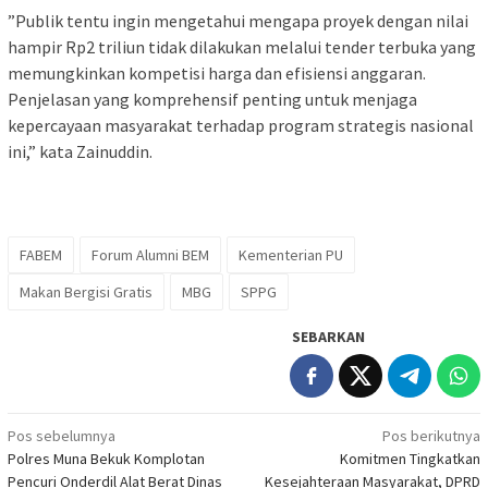
‎”Publik tentu ingin mengetahui mengapa proyek dengan nilai
hampir Rp2 triliun tidak dilakukan melalui tender terbuka yang
memungkinkan kompetisi harga dan efisiensi anggaran.
Penjelasan yang komprehensif penting untuk menjaga
kepercayaan masyarakat terhadap program strategis nasional
ini,” kata Zainuddin.
FABEM
Forum Alumni BEM
Kementerian PU
Makan Bergisi Gratis
MBG
SPPG
SEBARKAN
Navigasi
Pos sebelumnya
Pos berikutnya
Polres Muna Bekuk Komplotan
Komitmen Tingkatkan
pos
Pencuri Onderdil Alat Berat Dinas
Kesejahteraan Masyarakat, DPRD