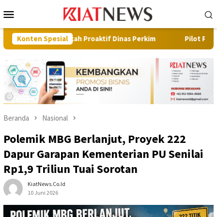
Loncat
Menu
ke
Mobile
konten
angkah Proaktif Dinas Perkim
Konten Spesial
Pilot Project, Kementerian
Beranda
Nasional
Polemik MBG Berlanjut, Proyek 222
Dapur Garapan Kementerian PU Senilai
Rp1,9 Triliun Tuai Sorotan
KiatNews.co.id
10 Juni 2026