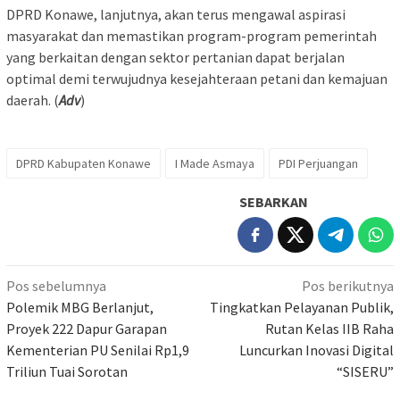
‎DPRD Konawe, lanjutnya, akan terus mengawal aspirasi
masyarakat dan memastikan program-program pemerintah
yang berkaitan dengan sektor pertanian dapat berjalan
optimal demi terwujudnya kesejahteraan petani dan kemajuan
daerah. (
Adv
)
DPRD Kabupaten Konawe
I Made Asmaya
PDI Perjuangan
SEBARKAN
Navigasi
Pos sebelumnya
Pos berikutnya
pos
Polemik MBG Berlanjut,
Tingkatkan Pelayanan Publik,
Proyek 222 Dapur Garapan
Rutan Kelas IIB Raha
Kementerian PU Senilai Rp1,9
Luncurkan Inovasi Digital
Triliun Tuai Sorotan
“SISERU”