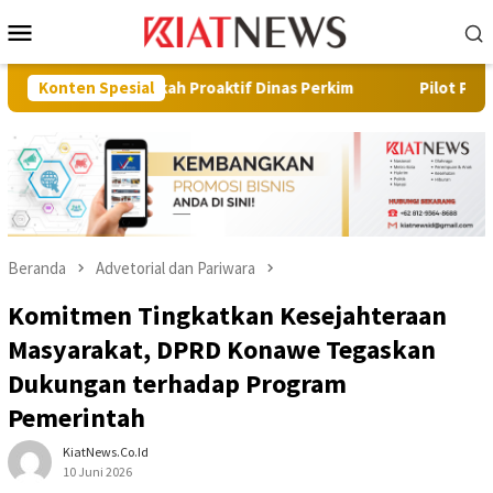
Loncat
Menu
ke
Mobile
konten
 Proaktif Dinas Perkim
Konten Spesial
Pilot Project, Kementerian ATR/B
Beranda
Advetorial dan Pariwara
Komitmen Tingkatkan Kesejahteraan
Masyarakat, DPRD Konawe Tegaskan
Dukungan terhadap Program
Pemerintah
KiatNews.co.id
10 Juni 2026