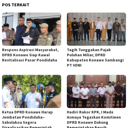
POS TERKAIT
Respons Aspirasi Masyarakat,
Tagih Tunggakan Pajak
DPRD Konawe Siap Kawal
Puluhan Miliar, DPRD
Revitalisasi Pasar Pondidaha
Kabupaten Konawe Sambangi
PT VDNI
Ketua DPRD Konawe Harap
Hadiri Rakor KPK, I Made
Jembatan Pondidaha–
Asmaya Tegaskan Komitmen
Sabulakoa Segera
DPRD Konawe Dukung
Direalisasikan Pemerintah
Pemerintahan Bersih