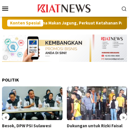
Loncat
Menu
ke
Mobile
konten
Gerakan Muna Makan Jagung, Perkuat Ketahanan Pangan Berbasis
Konten Spesial
POLITIK
«
»
Dukungan untuk Rizki Faisal
Perayaan HUT Ke-24 Partai