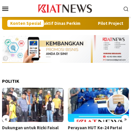
Loncat
Menu
ke
Mobile
konten
ngkah Proaktif Dinas Perkim
Konten Spesial
Pilot Project, Kementerian
POLITIK
«
»
Dukungan untuk Rizki Faisal
Perayaan HUT Ke-24 Partai