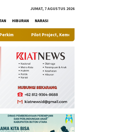
tutup
JUMAT, 7 AGUSTUS 2026
TAN
HIBURAN
NARASI
Pilot Project, Kementerian ATR/BPN Uji Coba Layanan Peralihan