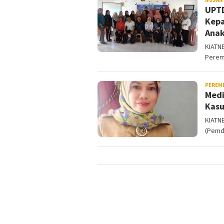
UPTD
Kepa
Anak
KIATN
Perem
PEREM
Medi
Kasu
KIATN
(Pemda