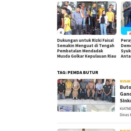
«
ok, DPW PSI Sulawesi
Dukungan untuk Rizki Faisal
Pera
ggara Gelar Rakorwil,
Semakin Menguat di Tengah
Demo
0 Kader Kumpul di
Pembatalan Mendadak
Syuk
dari
Musda Golkar Kepulauan Riau
Anta
TAG:
PEMDA BUTUR
NUSAN
Buto
Gand
Sink
KIATNE
Dinas
NUSAN