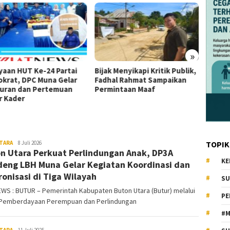
»
yaan HUT Ke-24 Partai
Bijak Menyikapi Kritik Publik,
Ketua 
krat, DPC Muna Gelar
Fadhal Rahmat Sampaikan
Tumad
uran dan Pertemuan
Permintaan Maaf
DPP K
r Kader
Se-Sul
TARA
KiatNews.co.id
8 Juli 2026
TOPIK
n Utara Perkuat Perlindungan Anak, DP3A
KE
eng LBH Muna Gelar Kegiatan Koordinasi dan
ronisasi di Tiga Wilayah
SU
WS : BUTUR – Pemerintah Kabupaten Buton Utara (Butur) melalui
PE
 Pemberdayaan Perempuan dan Perlindungan
#M
TARA
KiatNews.co.id
11 Juli 2025