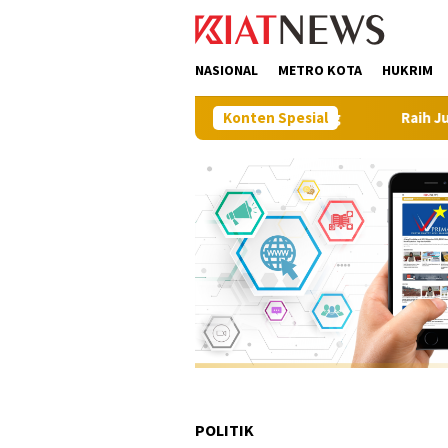
Loncat
tutup
ke
konten
NASIONAL
METRO KOTA
HUKRIM
at dalam Gerakan Muna Makan Jagung
Konten Spesial
Raih Juara I Nona I
POLITIK