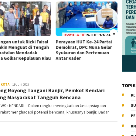
»
ngan untuk Rizki Faisal
Perayaan HUT Ke-24 Partai
Bijak 
kin Menguat di Tengah
Demokrat, DPC Muna Gelar
Fadha
atalan Mendadak
Syukuran dan Pertemuan
Permi
a Golkar Kepulauan Riau
Antar Kader
 KOTA
KiatNews.co.id
19 Juni 2025
TOPIK
ng Royong Tangani Banjir, Pemkot Kendari
KE
ng Masyarakat Tangguh Bencana
EWS : KENDARI – Dalam rangka meningkatkan kesiapsiagaan
SU
rakat menghadapi potensi bencana, khususnya banjir, Badan
PE
#M