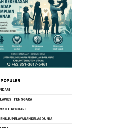
Menyikapi Kritik Publik,
Ketua DPW PSI Sultra Rajiun
l Rahmat Sampaikan
Tumada Serahkan SK dari
ntaan Maaf
DPP Kepada Ketua DPD PSI
Se-Sultra
 POPULER
NDARI
LAWESI TENGGARA
MKOT KENDARI
ENUJUPELAYANANKELASDUNIA