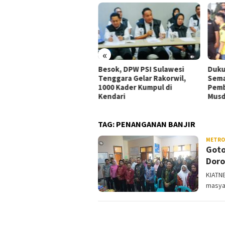
«
ua DPW PSI Sultra Rajiun
Besok, DPW PSI Sulawesi
Duku
ada Serahkan SK dari
Tenggara Gelar Rakorwil,
Sema
 Kepada Ketua DPD PSI
1000 Kader Kumpul di
Pemb
Sultra
Kendari
Musd
TAG:
PENANGANAN BANJIR
METRO
Goto
Doro
KIATN
masya