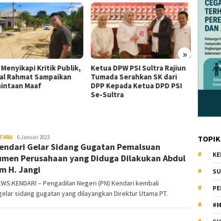
»
 Menyikapi Kritik Publik,
Ketua DPW PSI Sultra Rajiun
Besok,
al Rahmat Sampaikan
Tumada Serahkan SK dari
Tengga
intaan Maaf
DPP Kepada Ketua DPD PSI
1000 K
Se-Sultra
Kenda
I
TARA
KiatNews.co.id
6 Januari 2023
TOPIK
endari Gelar Sidang Gugatan Pemalsuan
KE
men Perusahaan yang Diduga Dilakukan Abdul
m H. Jangi
SU
WS:KENDARI – Pengadilan Negeri (PN) Kendari kembali
PE
lar sidang gugatan yang dilayangkan Direktur Utama PT.
#M