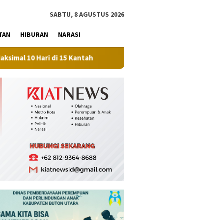
tutup
SABTU, 8 AGUSTUS 2026
TAN
HIBURAN
NARASI
i di 15 Kantah
Perkuat Ketahanan Pangan, Pemkab Muna 