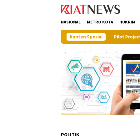
Loncat
tutup
ke
konten
NASIONAL
METRO KOTA
HUKRIM
 Langkah Proaktif Dinas Perkim
Konten Spesial
Pilot Project, Kementeri
POLITIK