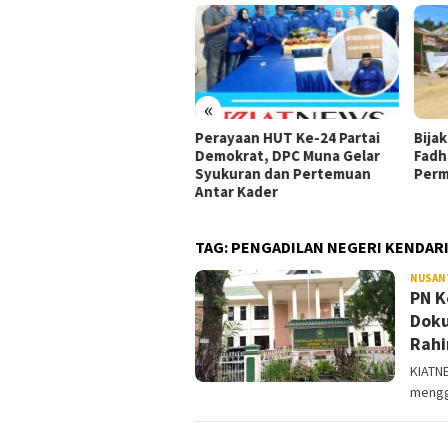
«
ungan untuk Rizki Faisal
Perayaan HUT Ke-24 Partai
Bijak
makin Menguat di Tengah
Demokrat, DPC Muna Gelar
Fadh
mbatalan Mendadak
Syukuran dan Pertemuan
Perm
da Golkar Kepulauan Riau
Antar Kader
TAG:
PENGADILAN NEGERI KENDAR
NUSAN
PN K
Doku
Rahi
KIATNE
mengge