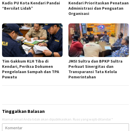
Kadis PU Kota Kendari Pandai
Kendari Prioritaskan Penataan
“Bersilat Lidah”
Administrasi dan Penguatan
Organisasi
Tim Gakkum KLH Tiba di
JMSI Sultra dan BPKP Sultra
Kendari, Periksa Dokumen
Perkuat Sinergitas dan
Pengelolaan Sampah dan TPA
Transparansi Tata Kelola
Puwatu
Pemerintahan
Tinggalkan Balasan
Alamat email Anda tidak akan dipublikasikan.
Ruas yang wajib ditandai
*