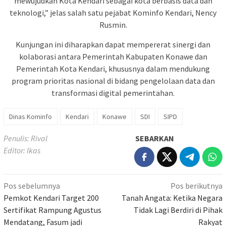
mewujudkan Kota Kendari sebagai kota berbasis data dan
teknologi,” jelas salah satu pejabat Kominfo Kendari, Nency
Rusmin.
Kunjungan ini diharapkan dapat mempererat sinergi dan
kolaborasi antara Pemerintah Kabupaten Konawe dan
Pemerintah Kota Kendari, khususnya dalam mendukung
program prioritas nasional di bidang pengelolaan data dan
transformasi digital pemerintahan.
Dinas Kominfo
Kendari
Konawe
SDI
SIPD
Penulis: Rival
SEBARKAN
Editor: Ikas
Navigasi
Pos sebelumnya
Pos berikutnya
pos
Pemkot Kendari Target 200
Tanah Angata: Ketika Negara
Sertifikat Rampung Agustus
Tidak Lagi Berdiri di Pihak
Mendatang, Fasum jadi
Rakyat