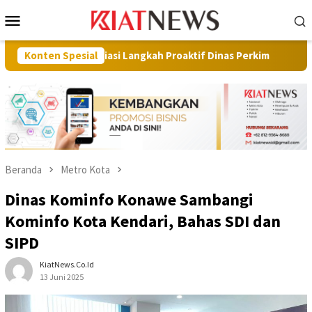
Loncat
Menu
ke
Mobile
konten
presiasi Langkah Proaktif Dinas Perkim
Konten Spesial
Pilot Project, K
Beranda
Metro Kota
Dinas Kominfo Konawe Sambangi
Kominfo Kota Kendari, Bahas SDI dan
SIPD
KiatNews.co.id
13 Juni 2025