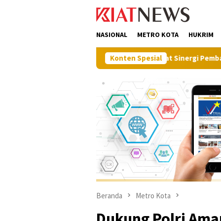
Loncat
tutup
ke
konten
NASIONAL
METRO KOTA
HUKRIM
Perkuat Sinergi Pembangunan, BPN Muna B
Konten Spesial
Beranda
Metro Kota
Dukung Polri Ama