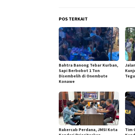
POS TERKAIT
Bahtra Banong Tebar Kurban,
Jala
Sapi Berbobot 1 Ton
Kunj
Disembelih di Onembute
Tegu
Konawe
Rakercab Perdana, JMSI Kota
Tim 