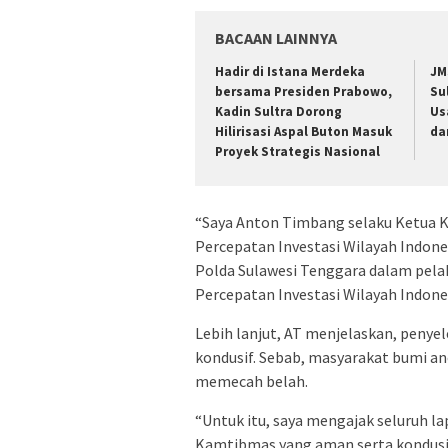
BACAAN LAINNYA
Hadir di Istana Merdeka
JM
bersama Presiden Prabowo,
Su
Kadin Sultra Dorong
Us
Hilirisasi Aspal Buton Masuk
da
Proyek Strategis Nasional
“Saya Anton Timbang selaku Ketua K
Percepatan Investasi Wilayah Indon
Polda Sulawesi Tenggara dalam pela
Percepatan Investasi Wilayah Indones
Lebih lanjut, AT menjelaskan, penye
kondusif. Sebab, masyarakat bumi an
memecah belah.
“Untuk itu, saya mengajak seluruh 
Kamtibmas yang aman serta kondusif,