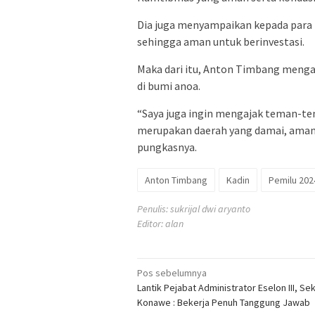
Dia juga menyampaikan kepada para i
sehingga aman untuk berinvestasi.
Maka dari itu, Anton Timbang mengaj
di bumi anoa.
“Saya juga ingin mengajak teman-te
merupakan daerah yang damai, aman 
pungkasnya.
Anton Timbang
Kadin
Pemilu 202
Penulis: sukrijal dwi aryanto
Editor: alan
Navigasi
Pos sebelumnya
Lantik Pejabat Administrator Eselon III, Se
pos
Konawe : Bekerja Penuh Tanggung Jawab