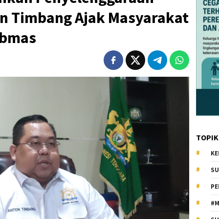
on Timbang Ajak Masyarakat
ibmas
TOPIK
KE
SU
PE
#M