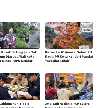
n Rusak di Tunggala Tak
Ketua RW 05 Anawai Sebut Plt
ung Diaspal, Wali Kota
Kadis PU Kota Kendari Pandai
r Dinas PUPR Kendari
“Bersilat Lidah”
Gakkum KLH Tiba di
JMSI Sultra dan BPKP Sultra