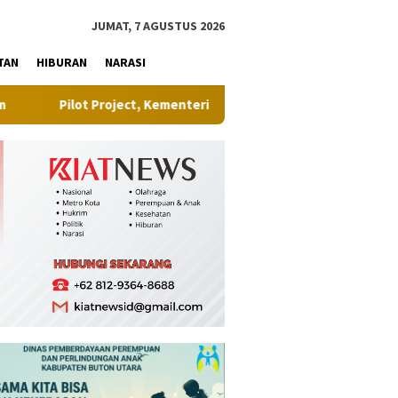
tutup
JUMAT, 7 AGUSTUS 2026
TAN
HIBURAN
NARASI
ject, Kementerian ATR/BPN Uji Coba Layanan Peralihan Hak Target