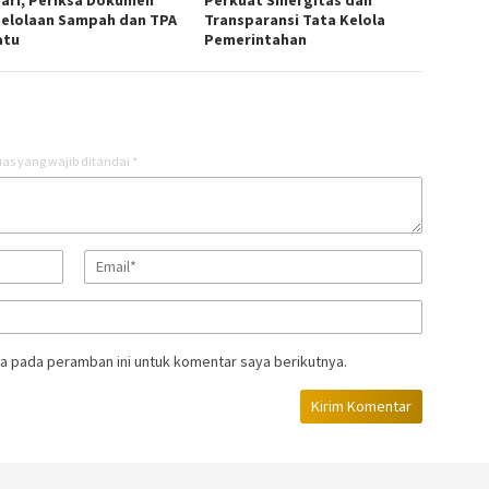
ari, Periksa Dokumen
Perkuat Sinergitas dan
elolaan Sampah dan TPA
Transparansi Tata Kelola
atu
Pemerintahan
as yang wajib ditandai
*
a pada peramban ini untuk komentar saya berikutnya.