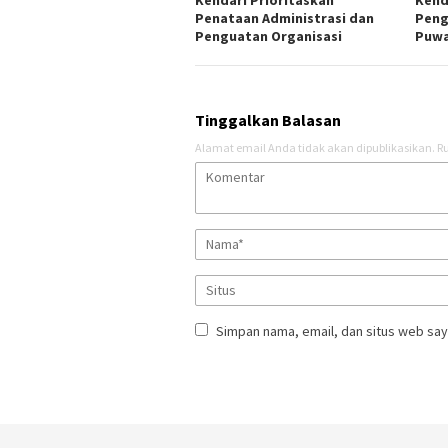
Kendari Prioritaskan
Kend
Penataan Administrasi dan
Peng
Penguatan Organisasi
Puw
Tinggalkan Balasan
Alamat email Anda tidak akan dipublikasikan.
Ru
Simpan nama, email, dan situs web say