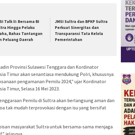
SI Talk II: Bersama BI
JMSI Sultra dan BPKP Sultra
ltra Hingga Pelaku
Perkuat Sinergitas dan
aha, Bahas Tantangan
Transparansi Tata Kelola
n Peluang Daerah
Pemerintahan
adin Provinsi Sulawesi Tenggara dan Kordinator
esia Timur akan senantiasa mendukung Polri, khususnya
ksanaan pengamanan Pemilu 2024,” ujar Kordinator
ia Timur, Selasa 16 Mei 2023.
lenggaraan Pemilu di Sultra akan berlangsung aman dan
oa tak mudah terprovokasi dengan isu yang bersifat
lapisan masyarakat Sultra untuk bersama-sama menjaga
” jelasnya.