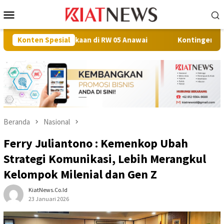
Loncat
Menu
ke
Mobile
konten
ekaan di RW 05 Anawai
Konten Spesial
Kontingen Pramuka Muna Berangka
Beranda
Nasional
Ferry Juliantono : Kemenkop Ubah
Strategi Komunikasi, Lebih Merangkul
Kelompok Milenial dan Gen Z
KiatNews.co.id
23 Januari 2026