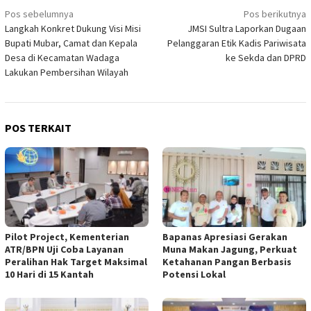
Navigasi
Pos sebelumnya
Pos berikutnya
Langkah Konkret Dukung Visi Misi
JMSI Sultra Laporkan Dugaan
pos
Bupati Mubar, Camat dan Kepala
Pelanggaran Etik Kadis Pariwisata
Desa di Kecamatan Wadaga
ke Sekda dan DPRD
Lakukan Pembersihan Wilayah
POS TERKAIT
Pilot Project, Kementerian
Bapanas Apresiasi Gerakan
ATR/BPN Uji Coba Layanan
Muna Makan Jagung, Perkuat
Peralihan Hak Target Maksimal
Ketahanan Pangan Berbasis
10 Hari di 15 Kantah
Potensi Lokal