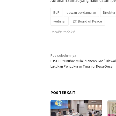
Abraham Samad yang hadir dalam pe
BoP
dewan perdamaian
Direktur
webinar
ZT. Board of Peace
Penulis: Redaksi
Navigasi
Pos sebelumnya
PTSL BPN Mubar Mulai “Tancap Gas” Diawal
pos
Lakukan Pengukuran Tanah di Desa-Desa
POS TERKAIT