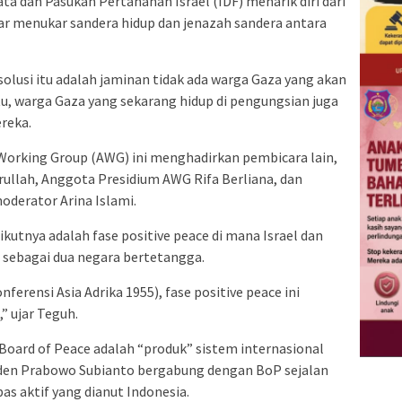
 dan Pasukan Pertahanan Israel (IDF) menarik diri dari
kar menukar sandera hidup dan jenazah sandera antara
solusi itu adalah jaminan tidak ada warga Gaza yang akan
tu, warga Gaza yang sekarang hidup di pengungsian juga
reka.
Working Group (AWG) ini menghadirkan pembicara lain,
ullah, Anggota Presidium AWG Rifa Berliana, dan
oderator Arina Islami.
ikutnya adalah fase positive peace di mana Israel dan
 sebagai dua negara bertetangga.
erensi Asia Adrika 1955), fase positive peace ini
” ujar Teguh.
rd of Peace adalah “produk” sistem internasional
iden Prabowo Subianto bergabung dengan BoP sejalan
bas aktif yang dianut Indonesia.