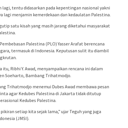
 lagi, tentu didasarkan pada kepentingan nasional yakni
a lagi menjamin kemerdekaan dan kedaulatan Palestina.
utip satu kisah yang masih jarang diketahui masyarakat
lestina.
 Pembebasan Palestina (PLO) Yasser Arafat berencana
ara, termasuk di Indonesia. Keputusan sulit itu diambil
gkrutan.
ka itu, Ribhi Y. Awad, menyampaikan rencana ini dalam
den Soeharto, Bambang Trihatmodjo.
mbang Trihatmodjo menemui Dubes Awad membawa pesan
nta agar Kedubes Palestina di Jakarta tidak ditutup
rasional Kedubes Palestina.
ikiran setiap kita sejak lama,” ujar Teguh yang juga
donesia (JMSI).