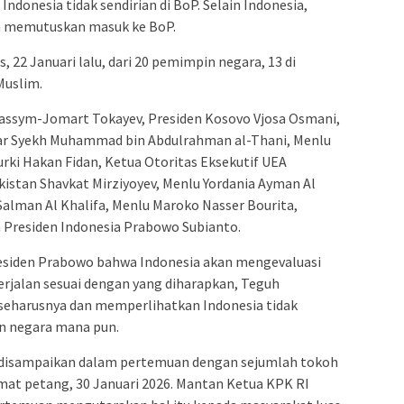
ndonesia tidak sendirian di BoP. Selain Indonesia,
ga memutuskan masuk ke BoP.
 22 Januari lalu, dari 20 pemimpin negara, 13 di
Muslim.
assym-Jomart Tokayev, Presiden Kosovo Vjosa Osmani,
tar Syekh Muhammad bin Abdulrahman al-Thani, Menlu
Turki Hakan Fidan, Ketua Otoritas Eksekutif UEA
istan Shavkat Mirziyoyev, Menlu Yordania Ayman Al
 Salman Al Khalifa, Menlu Maroko Nasser Bourita,
n Presiden Indonesia Prabowo Subianto.
esiden Prabowo bahwa Indonesia akan mengevaluasi
erjalan sesuai dengan yang diharapkan, Teguh
seharusnya dan memperlihatkan Indonesia tidak
n negara mana pun.
u disampaikan dalam pertemuan dengan sejumlah tokoh
mat petang, 30 Januari 2026. Mantan Ketua KPK RI