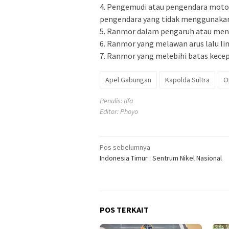
4. Pengemudi atau pengendara moto
pengendara yang tidak menggunakan
5. Ranmor dalam pengaruh atau me
6. Ranmor yang melawan arus lalu li
7. Ranmor yang melebihi batas kece
Apel Gabungan
Kapolda Sultra
O
Penulis: Ilfa
Editor: Phoyo
Navigasi
Pos sebelumnya
Indonesia Timur : Sentrum Nikel Nasional
pos
POS TERKAIT