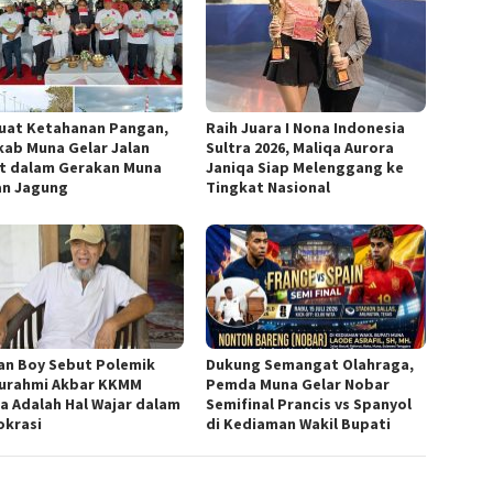
uat Ketahanan Pangan,
Raih Juara I Nona Indonesia
ab Muna Gelar Jalan
Sultra 2026, Maliqa Aurora
t dalam Gerakan Muna
Janiqa Siap Melenggang ke
n Jagung
Tingkat Nasional
an Boy Sebut Polemik
Dukung Semangat Olahraga,
turahmi Akbar KKMM
Pemda Muna Gelar Nobar
ra Adalah Hal Wajar dalam
Semifinal Prancis vs Spanyol
krasi
di Kediaman Wakil Bupati