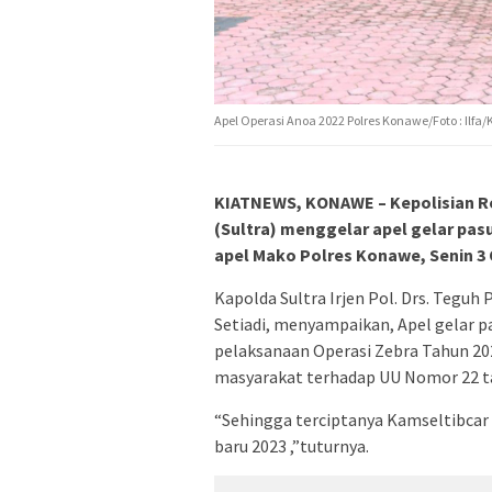
Apel Operasi Anoa 2022 Polres Konawe/Foto : Ilfa/
KIATNEWS, KONAWE – Kepolisian Re
(Sultra) menggelar apel gelar pas
apel Mako Polres Konawe, Senin 3 
Kapolda Sultra Irjen Pol. Drs. Tegu
Setiadi, menyampaikan, Apel gelar p
pelaksanaan Operasi Zebra Tahun 2
masyarakat terhadap UU Nomor 22 tah
“Sehingga terciptanya Kamseltibcar
baru 2023 ,”tuturnya.