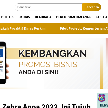
Pencarian
POLITIK
EKOBIS
OLAHRAGA
PEREMPUAN DAN ANAK
KESEHA
s Perkim
Pilot Project, Kementerian ATR/BPN Uji Coba La
 Zebra Anoa 2022, Ini Tujuh