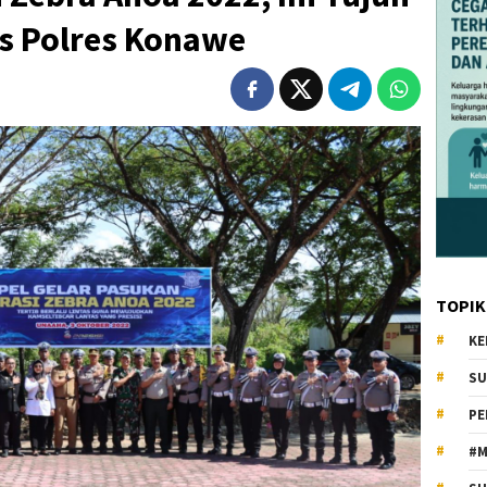
as Polres Konawe
TOPIK
KE
SU
PE
#M