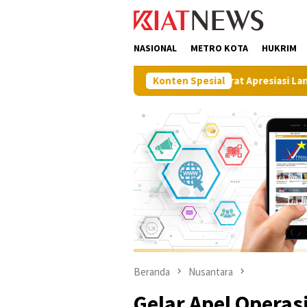
Loncat
tutup
ke
konten
NASIONAL
METRO KOTA
HUKRIM
i Pembangunan, BPN Muna Barat Apresiasi Langkah Proaktif Dina
Konten Spesial
Beranda
Nusantara
Gelar Apel Operasi