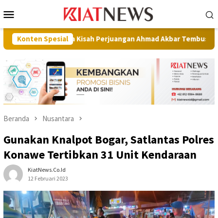
Loncat
Menu
ke
Mobile
konten
a, Ada Kisah Perjuangan Ahmad Akbar Tembus Keterbatasan
Konten Spesial
Beranda
Nusantara
Gunakan Knalpot Bogar, Satlantas Polres
Konawe Tertibkan 31 Unit Kendaraan
KiatNews.co.id
12 Februari 2023