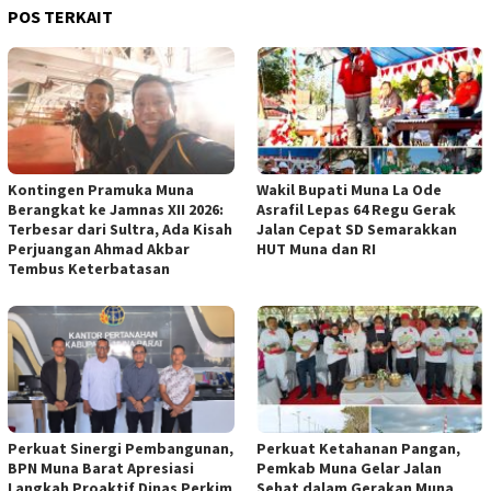
POS TERKAIT
Kontingen Pramuka Muna
Wakil Bupati Muna La Ode
Berangkat ke Jamnas XII 2026:
Asrafil Lepas 64 Regu Gerak
Terbesar dari Sultra, Ada Kisah
Jalan Cepat SD Semarakkan
Perjuangan Ahmad Akbar
HUT Muna dan RI
Tembus Keterbatasan
Perkuat Sinergi Pembangunan,
Perkuat Ketahanan Pangan,
BPN Muna Barat Apresiasi
Pemkab Muna Gelar Jalan
Langkah Proaktif Dinas Perkim
Sehat dalam Gerakan Muna