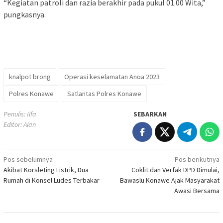
“Kegiatan patroli dan razia berakhir pada pukul 01.00 Wita,”
pungkasnya.
knalpot brong
Operasi keselamatan Anoa 2023
Polres Konawe
Satlantas Polres Konawe
Penulis: Ilfa
SEBARKAN
Editor: Alan
Navigasi
Pos sebelumnya
Pos berikutnya
Akibat Korsleting Listrik, Dua
Coklit dan Verfak DPD Dimulai,
pos
Rumah di Konsel Ludes Terbakar
Bawaslu Konawe Ajak Masyarakat
Awasi Bersama