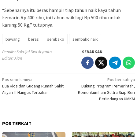
“Sebenarnya itu beras hampir tiap tahun naik kaya tahun
kemarin Rp 400 ribu, ini tahun naik lagi Rp 500 ribu untuk
karung 50 Kg,” tutupnya.
bawang
beras
sembako
sembako naik
Penulis: Sukrijal Dwi Aryanto
SEBARKAN
Editor: Alan
Navigasi
Pos sebelumnya
Pos berikutnya
Dua Kios dan Gudang Rumah Sakit
Dukung Program Pemerintah,
pos
Aliyah III Hangus Terbakar
Kemenkumham Sultra Siap Beri
Perlindungan UMKM
POS TERKAIT