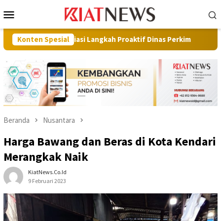
Loncat
Menu
ke
Mobile
konten
presiasi Langkah Proaktif Dinas Perkim
Konten Spesial
Pilot Project, K
Beranda
Nusantara
Harga Bawang dan Beras di Kota Kendari
Merangkak Naik
KiatNews.co.id
9 Februari 2023