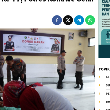
TOPIK
KE
SU
PE
#M