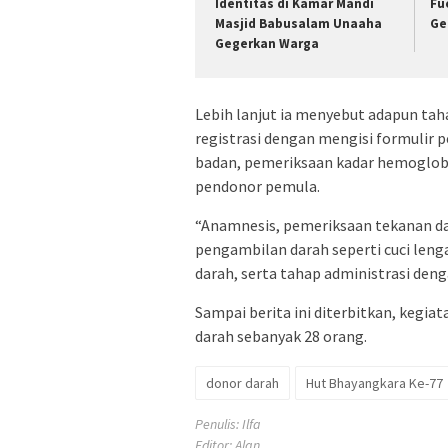
Identitas di Kamar Mandi
Fu
Masjid Babusalam Unaaha
Ge
Gegerkan Warga
Lebih lanjut ia menyebut adapun ta
registrasi dengan mengisi formulir 
badan, pemeriksaan kadar hemoglobi
pendonor pemula.
“Anamnesis, pemeriksaan tekanan da
pengambilan darah seperti cuci len
darah, serta tahap administrasi den
Sampai berita ini diterbitkan, kegi
darah sebanyak 28 orang.
donor darah
Hut Bhayangkara Ke-77
Penulis: Ilfa
Editor: Alan