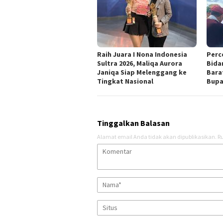
Raih Juara I Nona Indonesia
Perce
Sultra 2026, Maliqa Aurora
Bida
Janiqa Siap Melenggang ke
Bara
Tingkat Nasional
Bupa
Tinggalkan Balasan
Alamat email Anda tidak akan dipublikasikan.
Ru