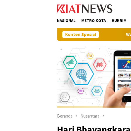
Loncat
tutup
ke
konten
NASIONAL
METRO KOTA
HUKRIM
Konten Spesial
Wakil Bupati Muna La
Beranda
Nusantara
Hari Bhayangkara 