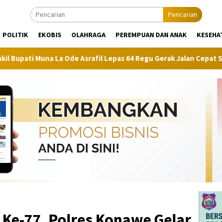
Pencarian
POLITIK
EKOBIS
OLAHRAGA
PEREMPUAN DAN ANAK
KESEHA
 Ode Asrafil Lepas 64 Regu Gerak Jalan Cepat SD Semarakkan HU
Ke-77, Polres Konawe Gelar