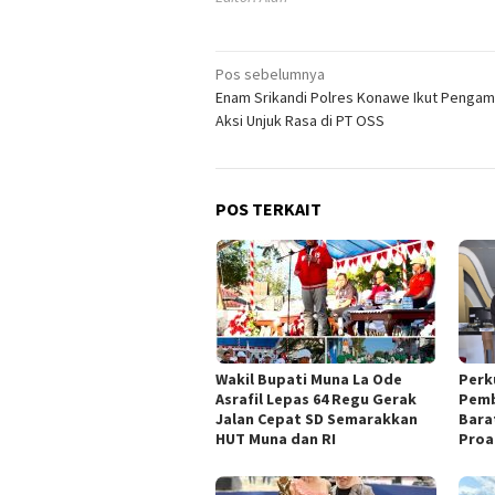
Navigasi
Pos sebelumnya
Enam Srikandi Polres Konawe Ikut Penga
pos
Aksi Unjuk Rasa di PT OSS
POS TERKAIT
Wakil Bupati Muna La Ode
Perk
Asrafil Lepas 64 Regu Gerak
Pemb
Jalan Cepat SD Semarakkan
Bara
HUT Muna dan RI
Proa