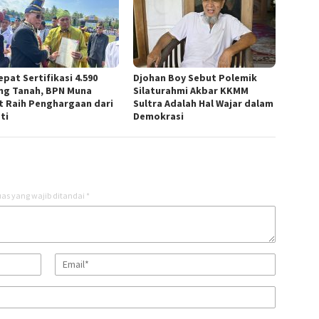
pat Sertifikasi 4.590
Djohan Boy Sebut Polemik
ng Tanah, BPN Muna
Silaturahmi Akbar KKMM
t Raih Penghargaan dari
Sultra Adalah Hal Wajar dalam
ti
Demokrasi
as yang wajib ditandai
*