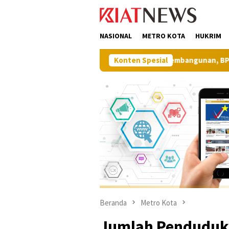
Loncat
tutup
ke
konten
NASIONAL
METRO KOTA
HUKRIM
Perkuat Sinergi Pembangunan, BPN Muna Barat Apres
Konten Spesial
Beranda
Metro Kota
Jumlah Penduduk 