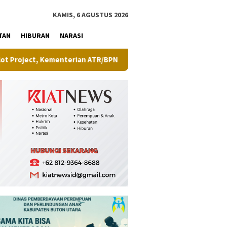
tutup
KAMIS, 6 AGUSTUS 2026
TAN
HIBURAN
NARASI
terian ATR/BPN Uji Coba Layanan Peralihan Hak Target Maksimal 1