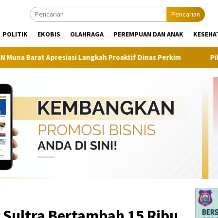
Pencarian
POLITIK
EKOBIS
OLAHRAGA
PEREMPUAN DAN ANAK
KESEHA
iasi Langkah Proaktif Dinas Perkim
Pilot Project, Kemen
Sultra Bertambah 15 Ribu