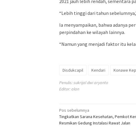
2021 jauh lebih rendah, sementara pa
“Lebih tinggi dari tahun sebelumnya,
Ia menyampaikan, bahwa adanya per
perpindahan ke wilayah lainnya.
“Namun yang menjadi faktor itu kela
Disdukcapil
Kendari
Konawe Kep
Penulis: sukrijal dwi aryanto
Editor: alan
Navigasi
Pos sebelumnya
Tingkatkan Sarana Kesehatan, Pemkot Ke
pos
Resmikan Gedung Instalasi Rawat Jalan