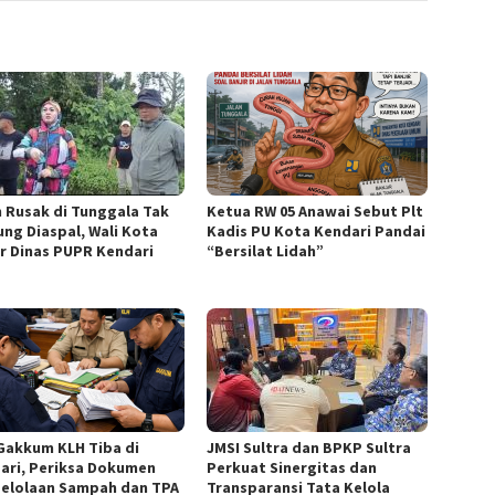
n Rusak di Tunggala Tak
Ketua RW 05 Anawai Sebut Plt
ung Diaspal, Wali Kota
Kadis PU Kota Kendari Pandai
r Dinas PUPR Kendari
“Bersilat Lidah”
Gakkum KLH Tiba di
JMSI Sultra dan BPKP Sultra
ari, Periksa Dokumen
Perkuat Sinergitas dan
elolaan Sampah dan TPA
Transparansi Tata Kelola