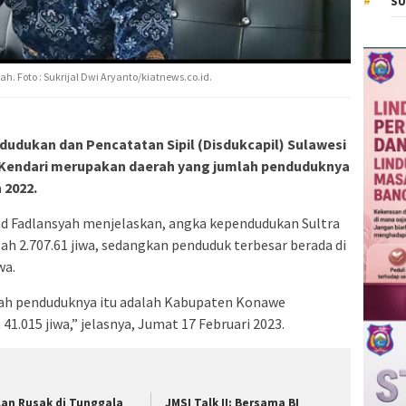
SU
 Foto : Sukrijal Dwi Aryanto/kiatnews.co.id.
udukan dan Pencatatan Sipil (Disdukcapil) Sulawesi
 Kendari merupakan daerah yang jumlah penduduknya
 2022.
d Fadlansyah menjelaskan, angka kependudukan Sultra
ah 2.707.61 jiwa, sedangkan penduduk terbesar berada di
wa.
lah penduduknya itu adalah Kabupaten Konawe
1.015 jiwa,” jelasnya, Jumat 17 Februari 2023.
lan Rusak di Tunggala
JMSI Talk II: Bersama BI