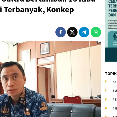
ri Terbanyak, Konkep
TOPIK
KE
SU
PE
#M