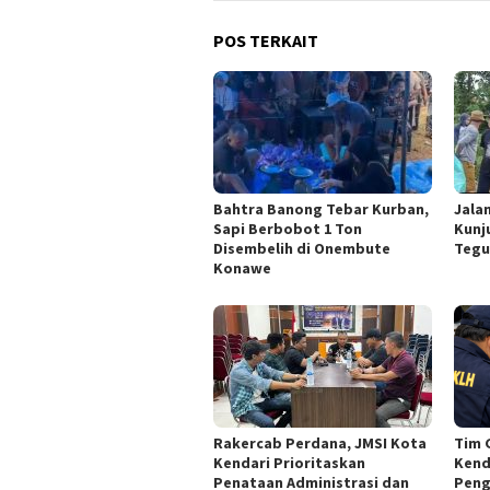
POS TERKAIT
Bahtra Banong Tebar Kurban,
Jala
Sapi Berbobot 1 Ton
Kunj
Disembelih di Onembute
Tegu
Konawe
Rakercab Perdana, JMSI Kota
Tim 
Kendari Prioritaskan
Kend
Penataan Administrasi dan
Peng